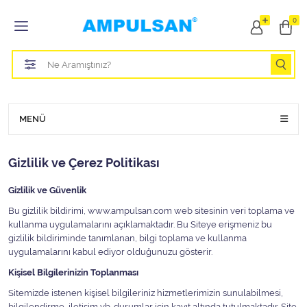
Tüm Kategoriler
0
Led Aydınlatma Ampulü
Tasarruflu Aydınlatma Ampulü
Otomobil Halojen Far Ampulü
MENÜ
Otomobil Xenon Far Ampulü
Gizlilik ve Çerez Politikası
Otomobil Led Far Ampulü
Gizlilik ve Güvenlik
Bu gizlilik bildirimi, www.ampulsan.com web sitesinin veri toplama ve
Otomobil Halojen Park Ampulü
kullanma uygulamalarını açıklamaktadır. Bu Siteye erişmeniz bu
gizlilik bildiriminde tanımlanan, bilgi toplama ve kullanma
Otomobil Led Park Ampulü
uygulamalarını kabul ediyor olduğunuzu gösterir.
Kişisel Bilgilerinizin Toplanması
Otomobil Gösterge Ampulü
Sitemizde istenen kişisel bilgileriniz hizmetlerimizin sunulabilmesi,
bilgilendirme, iletişim vb. durumlar için kayıt altında tutulmaktadır. Site,