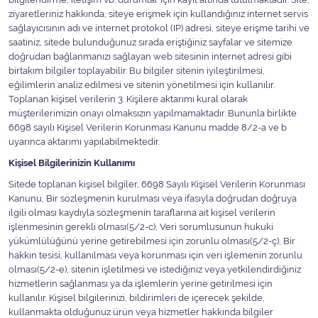
Halojen Off Road Rally Ampulü
ziyaretleriniz hakkında, siteye erişmek için kullandığınız internet servis
sağlayıcısının adı ve internet protokol (IP) adresi, siteye erişme tarihi ve
saatiniz, sitede bulunduğunuz sırada eriştiğiniz sayfalar ve sitemize
Motosiklet Halojen Far Ampulü
doğrudan bağlanmanızı sağlayan web sitesinin internet adresi gibi
birtakım bilgiler toplayabilir. Bu bilgiler sitenin iyileştirilmesi,
Kamyon Halojen Far Ampulü
eğilimlerin analiz edilmesi ve sitenin yönetilmesi için kullanılır.
Toplanan kişisel verilerin 3. Kişilere aktarımı kural olarak
müşterilerimizin onayı olmaksızın yapılmamaktadır. Bununla birlikte
Kamyon Halojen Park Ampulü
6698 sayılı Kişisel Verilerin Korunması Kanunu madde 8/2-a ve b
uyarınca aktarımı yapılabilmektedir.
Kamyon Gösterge Ampulü
Kişisel Bilgilerinizin Kullanımı
Sitede toplanan kişisel bilgiler, 6698 Sayılı Kişisel Verilerin Korunması
Tüm Kategorileri Gör
Kanunu, Bir sözleşmenin kurulması veya ifasıyla doğrudan doğruya
ilgili olması kaydıyla sözleşmenin taraflarına ait kişisel verilerin
işlenmesinin gerekli olması(5/2-c), Veri sorumlusunun hukuki
yükümlülüğünü yerine getirebilmesi için zorunlu olması(5/2-ç), Bir
hakkın tesisi, kullanılması veya korunması için veri işlemenin zorunlu
olması(5/2-e), sitenin işletilmesi ve istediğiniz veya yetkilendirdiğiniz
hizmetlerin sağlanması ya da işlemlerin yerine getirilmesi için
kullanılır. Kişisel bilgilerinizi, bildirimleri de içerecek şekilde,
kullanmakta olduğunuz ürün veya hizmetler hakkında bilgiler