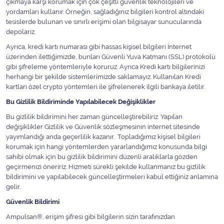
çıkmaya karşı korumak için çok çeşitli güvenlik teknolojileri ve
yordamları kullanır. Örneğin, sağladığınız bilgileri kontrol altındaki
tesislerde bulunan ve sınırlı erişimi olan bilgisayar sunucularında
depolarız.
Ayrıca, kredi kartı numarası gibi hassas kişisel bilgileri İnternet
üzerinden ilettiğimizde, bunları Güvenli Yuva Katmanı (SSL) protokolü
gibi şifreleme yöntemleriyle koruruz. Ayrıca Kredi kartı bilgilerinizi
herhangi bir şekilde sistemlerimizde saklamayız. Kullanılan Kredi
kartları özel crypto yöntemleri ile şifrelenerek ilgili bankaya iletilir.
Bu Gizlilik Bildiriminde Yapılabilecek Değişiklikler
Bu gizlilik bildirimini her zaman güncelleştirebiliriz. Yapılan
değişiklikler Gizlilik ve Güvenlik sözleşmesinin internet sitesinde
yayımlandığı anda geçerlilik kazanır. Topladığımız kişisel bilgileri
korumak için hangi yöntemlerden yararlandığımız konusunda bilgi
sahibi olmak için bu gizlilik bildirimini düzenli aralıklarla gözden
geçirmenizi öneririz. Hizmeti sürekli şekilde kullanmanız bu gizlilik
bildirimini ve yapılabilecek güncelleştirmeleri kabul ettiğiniz anlamına
gelir.
Güvenlik Bildirimi
Ampulsan®, erişim şifresi gibi bilgilerin sizin tarafınızdan