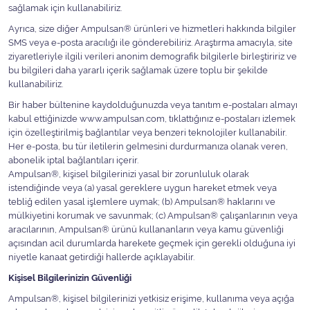
sağlamak için kullanabiliriz.
Ayrıca, size diğer Ampulsan® ürünleri ve hizmetleri hakkında bilgiler
SMS veya e-posta aracılığı ile gönderebiliriz. Araştırma amacıyla, site
ziyaretleriyle ilgili verileri anonim demografik bilgilerle birleştiririz ve
bu bilgileri daha yararlı içerik sağlamak üzere toplu bir şekilde
kullanabiliriz.
Bir haber bültenine kaydolduğunuzda veya tanıtım e-postaları almayı
kabul ettiğinizde www.ampulsan.com, tıklattığınız e-postaları izlemek
için özelleştirilmiş bağlantılar veya benzeri teknolojiler kullanabilir.
Her e-posta, bu tür iletilerin gelmesini durdurmanıza olanak veren,
abonelik iptal bağlantıları içerir.
Ampulsan®, kişisel bilgilerinizi yasal bir zorunluluk olarak
istendiğinde veya (a) yasal gereklere uygun hareket etmek veya
tebliğ edilen yasal işlemlere uymak; (b) Ampulsan® haklarını ve
mülkiyetini korumak ve savunmak; (c) Ampulsan® çalışanlarının veya
aracılarının, Ampulsan® ürünü kullananların veya kamu güvenliği
açısından acil durumlarda harekete geçmek için gerekli olduğuna iyi
niyetle kanaat getirdiği hallerde açıklayabilir.
Kişisel Bilgilerinizin Güvenliği
Ampulsan®, kişisel bilgilerinizi yetkisiz erişime, kullanıma veya açığa