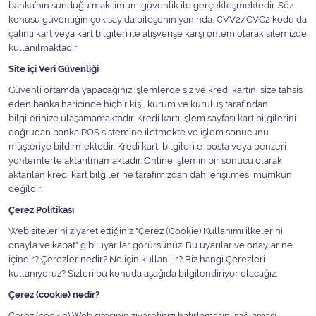
banka’nın sunduğu maksimum güvenlik ile gerçekleşmektedir. Söz
konusu güvenliğin çok sayıda bileşenin yanında, CVV2/CVC2 kodu da
çalıntı kart veya kart bilgileri ile alışverişe karşı önlem olarak sitemizde
kullanılmaktadır.
Site içi Veri Güvenliği
Güvenli ortamda yapacağınız işlemlerde siz ve kredi kartını size tahsis
eden banka haricinde hiçbir kişi, kurum ve kuruluş tarafından
bilgilerinize ulaşamamaktadır. Kredi kartı işlem sayfası kart bilgilerini
doğrudan banka POS sistemine iletmekte ve işlem sonucunu
müşteriye bildirmektedir. Kredi kartı bilgileri e-posta veya benzeri
yöntemlerle aktarılmamaktadır. Online işlemin bir sonucu olarak
aktarılan kredi kart bilgilerine tarafımızdan dahi erişilmesi mümkün
değildir.
Çerez Politikası
Web sitelerini ziyaret ettiğiniz "Çerez (Cookie) Kullanımı ilkelerini
onayla ve kapat" gibi uyarılar görürsünüz. Bu uyarılar ve onaylar ne
içindir? Çerezler nedir? Ne için kullanılır? Biz hangi Çerezleri
kullanıyoruz? Sizleri bu konuda aşağıda bilgilendiriyor olacağız.
Çerez (cookie) nedir?
Çerez (cookie) Web sitesinin ziyaretinizi hatırlamasını sağlaması