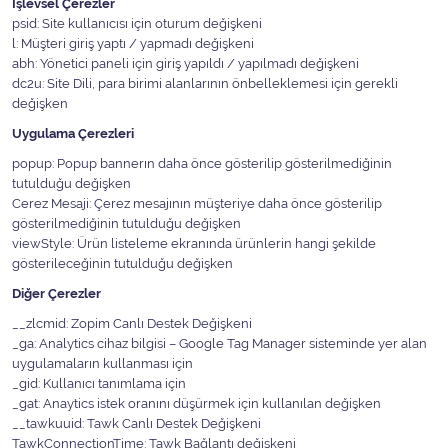
İşlevsel Çerezler
psid: Site kullanıcısı için oturum değişkeni
l: Müşteri giriş yaptı / yapmadı değişkeni
abh: Yönetici paneli için giriş yapıldı / yapılmadı değişkeni
dc2u: Site Dili, para birimi alanlarının önbelleklemesi için gerekli
değişken
Uygulama Çerezleri
popup: Popup bannerın daha önce gösterilip gösterilmediğinin
tutulduğu değişken
Cerez Mesaji: Çerez mesajının müşteriye daha önce gösterilip
gösterilmediğinin tutulduğu değişken
viewStyle: Ürün listeleme ekranında ürünlerin hangi şekilde
gösterileceğinin tutulduğu değişken
Diğer Çerezler
__zlcmid: Zopim Canlı Destek Değişkeni
_ga: Analytics cihaz bilgisi – Google Tag Manager sisteminde yer alan
uygulamaların kullanması için
_gid: Kullanıcı tanımlama için
_gat: Anaytics istek oranını düşürmek için kullanılan değişken
__tawkuuid: Tawk Canlı Destek Değişkeni
TawkConnectionTime: Tawk Bağlantı değişkeni