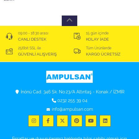
09:00 - 18:30 arası
15 gün içinde
CANLI DESTEK
KOLAY İADE
256bit SSL ile
Tüm Ürünlerde
GÜVENLİ ALIŞVERİŞ
KARGO ÜCRETSİZ
İnönü Cad. 346 Sk. No:23/A Altıntaş - Konak / İZMİR
0232 255 39 04
info@ampulsan.com
Fırsatlar ve duyurularımız hakkında bilgi sahibi olmak için