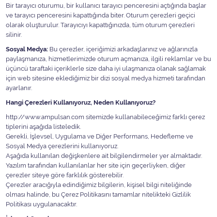
Bir tarayıcı oturumu, bir kullanıcı tarayıcı penceresini açtığında başlar
ve tarayıcı penceresini kapattığında biter. Oturum çerezleri geçici
olarak oluşturulur. Tarayıcıyı kapattığınızda, tüm oturum çerezleri
silinir.
Sosyal Medya:
Bu çerezler, içeriğimizi arkadaşlarınız ve ağlarınızla
paylaşmanıza, hizmetlerimizde oturum açmanıza, ilgili reklamlar ve bu
üçüncü taraftaki içeriklerle size daha iyi ulaşmanıza olanak sağlamak
için web sitesine eklediğimiz bir dizi sosyal medya hizmeti tarafından
ayarlanır.
Hangi Çerezleri Kullanıyoruz, Neden Kullanıyoruz?
http://www.ampulsan.com sitemizde kullanabileceğimiz farklı çerez
tiplerini aşağıda listeledik.
Gerekli, İşlevsel, Uygulama ve Diğer Performans, Hedefleme ve
Sosyal Medya çerezlerini kullanıyoruz.
Aşağıda kullanılan değişkenlere ait bilgilendirmeler yer almaktadır.
Yazılım tarafından kullanılanlar her site için geçerliyken, diğer
çerezler siteye göre farklılık gösterebilir.
Çerezler aracığıyla edindiğimiz bilgilerin, kişisel bilgi niteliğinde
olması halinde, bu Çerez Politikasını tamamlar nitelikteki Gizlilik
Politikası uygulanacaktır.