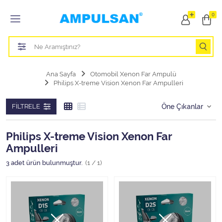
Tüm Kategoriler
0
Led Aydınlatma Ampulü
Tasarruflu Aydınlatma Ampulü
Ana Sayfa
Otomobil Xenon Far Ampulü
Philips X-treme Vision Xenon Far Ampulleri
Otomobil Halojen Far Ampulü
FILTRELE
Otomobil Xenon Far Ampulü
Otomobil Led Far Ampulü
Philips X-treme Vision Xenon Far
Ampulleri
Otomobil Halojen Park Ampulü
3
adet ürün bulunmuştur.
(1 / 1)
Otomobil Led Park Ampulü
Otomobil Gösterge Ampulü