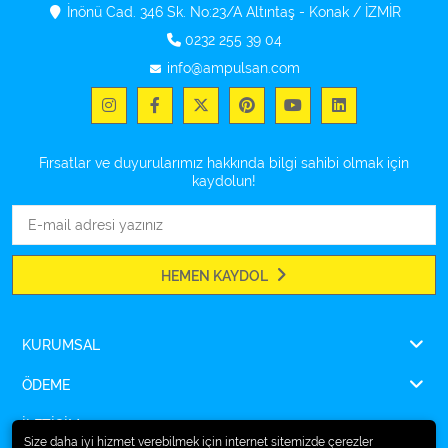
İnönü Cad. 346 Sk. No:23/A Altıntaş - Konak / İZMİR
0232 255 39 04
info@ampulsan.com
Fırsatlar ve duyurularımız hakkında bilgi sahibi olmak için
kaydolun!
HEMEN KAYDOL
KURUMSAL
ÖDEME
İLETİŞİM
Size daha iyi hizmet verebilmek için internet sitemizde çerezler