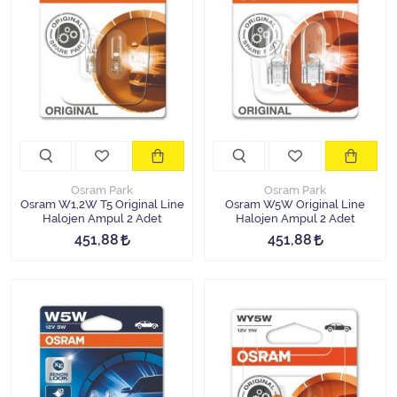
Halojen Off Road Rally Ampulü
Motosiklet Halojen Far Ampulü
Kamyon Halojen Far Ampulü
Kamyon Halojen Park Ampulü
Kamyon Gösterge Ampulü
Osram Park
Osram Park
Osram W1,2W T5 Original Line
Osram W5W Original Line
Halojen Ampul 2 Adet
Halojen Ampul 2 Adet
Tüm Kategorileri Gör
451,88
451,88