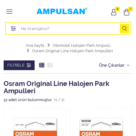
Tüm Kategoriler
0
Led Aydınlatma Ampulü
Tasarruflu Aydınlatma Ampulü
Ana Sayfa
Otomobil Halojen Park Ampulü
Osram Original Line Halojen Park Ampulleri
Otomobil Halojen Far Ampulü
FILTRELE
Otomobil Xenon Far Ampulü
Otomobil Led Far Ampulü
Osram Original Line Halojen Park
Ampulleri
Otomobil Halojen Park Ampulü
51
adet ürün bulunmuştur.
(1 / 1)
Otomobil Led Park Ampulü
Otomobil Gösterge Ampulü