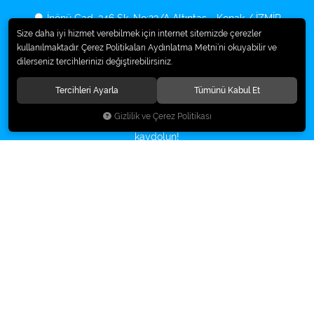
İnönü Cad. 346 Sk. No:23/A Altıntaş - Konak / İZMİR
Size daha iyi hizmet verebilmek için internet sitemizde çerezler
0232 255 39 04
kullanılmaktadır. Çerez Politikaları Aydınlatma Metni’ni okuyabilir ve
info@ampulsan.com
dilerseniz tercihlerinizi değiştirebilirsiniz.
Tercihleri Ayarla
Tümünü Kabul Et
Gizlilik ve Çerez Politikası
Fırsatlar ve duyurularımız hakkında bilgi sahibi olmak için
kaydolun!
HEMEN KAYDOL
KURUMSAL
ÖDEME
İLETİŞİM