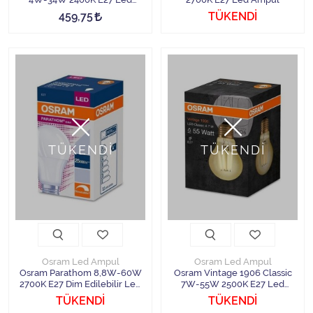
Ampul
459,75
TÜKENDİ
TÜKENDİ
TÜKENDİ
Osram Led Ampul
Osram Led Ampul
Osram Parathom 8,8W-60W
Osram Vintage 1906 Classic
2700K E27 Dim Edilebilir Led
7W-55W 2500K E27 Led
Ampul
Ampul
TÜKENDİ
TÜKENDİ