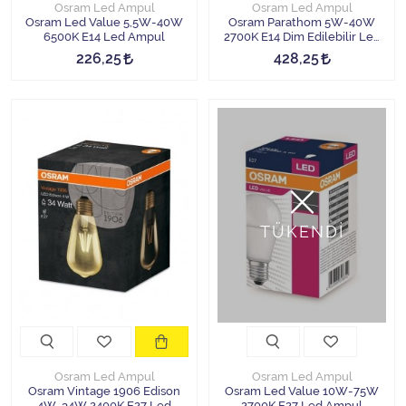
Osram Led Ampul
Osram Led Ampul
Osram Led Value 5,5W-40W
Osram Parathom 5W-40W
6500K E14 Led Ampul
2700K E14 Dim Edilebilir Led
Ampul
226,25
428,25
TÜKENDİ
Osram Led Ampul
Osram Led Ampul
Osram Vintage 1906 Edison
Osram Led Value 10W-75W
4W-34W 2400K E27 Led
2700K E27 Led Ampul