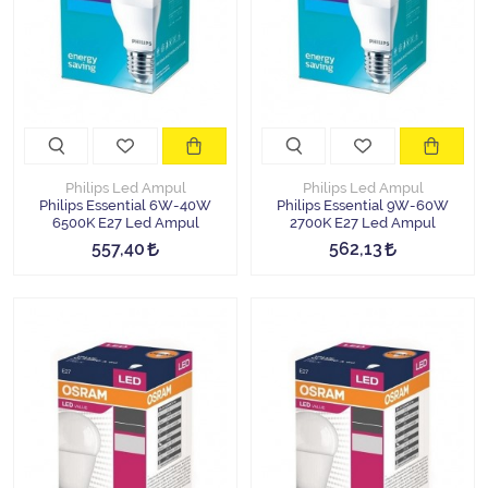
Halojen Off Road Rally Ampulü
Motosiklet Halojen Far Ampulü
Kamyon Halojen Far Ampulü
Kamyon Halojen Park Ampulü
Philips Led Ampul
Philips Led Ampul
Philips Essential 6W-40W
Philips Essential 9W-60W
6500K E27 Led Ampul
2700K E27 Led Ampul
Kamyon Gösterge Ampulü
557,40
562,13
Tüm Kategorileri Gör