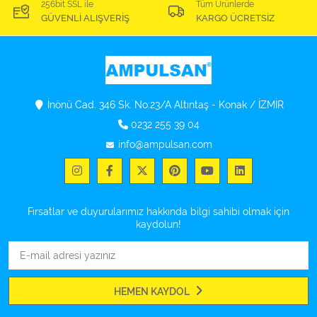
256bit SSL ile
Tüm Ürünlerde
GÜVENLİ ALIŞVERİŞ
KARGO ÜCRETSİZ
İnönü Cad. 346 Sk. No:23/A Altıntaş - Konak / İZMİR
0232 255 39 04
info@ampulsan.com
Fırsatlar ve duyurularımız hakkında bilgi sahibi olmak için
kaydolun!
HEMEN KAYDOL