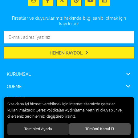
Fırsatlar ve duyurularımız hakkında bilgi sahibi olmak için
kaydolun!
HEMEN KAYDOL
KURUMSAL
ÖDEME
İLETİŞİM
Size daha iyi hizmet verebilmek için internet sitemizde çerezler
kullanılmaktadır. Çerez Politikaları Aydınlatma Metni’ni okuyabilir ve
dilerseniz tercihlerinizi değiştirebilirsiniz.
© 2026
Ampulsan®
. Tüm hakları saklıdır.
Tercihleri Ayarla
Tümünü Kabul Et