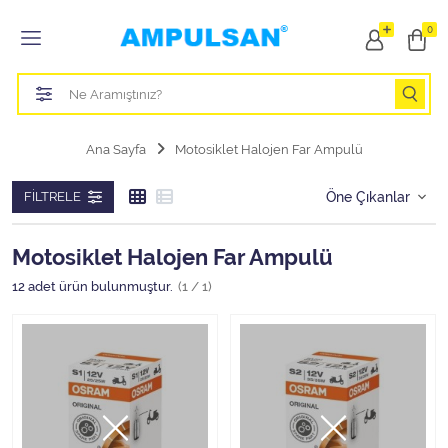
Tüm Kategoriler
0
Led Aydınlatma Ampulü
Tasarruflu Aydınlatma Ampulü
Ana Sayfa
Motosiklet Halojen Far Ampulü
Otomobil Halojen Far Ampulü
FILTRELE
Otomobil Xenon Far Ampulü
Motosiklet Halojen Far Ampulü
Otomobil Led Far Ampulü
12
adet ürün bulunmuştur.
(1 / 1)
Otomobil Halojen Park Ampulü
Otomobil Led Park Ampulü
Otomobil Gösterge Ampulü