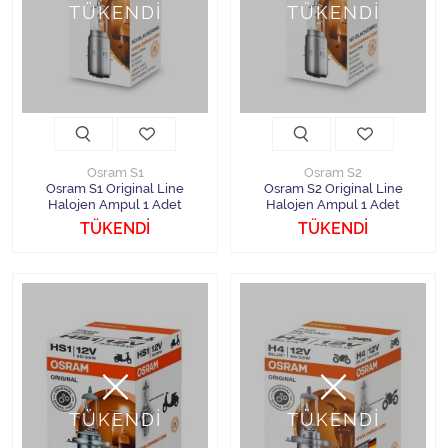
TÜKENDİ
TÜKENDİ
Halojen Off Road Rally Ampulü
Motosiklet Halojen Far Ampulü
Kamyon Halojen Far Ampulü
Kamyon Halojen Park Ampulü
Osram S1
Osram S2
Osram S1 Original Line
Osram S2 Original Line
Halojen Ampul 1 Adet
Halojen Ampul 1 Adet
Kamyon Gösterge Ampulü
TÜKENDİ
TÜKENDİ
Tüm Kategorileri Gör
TÜKENDİ
TÜKENDİ