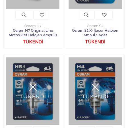
Osram H7
Osram S2
Osram H7 Original Line
Osram S2 X-Racer Halojen
Motosiklet Halojen Ampul 1
Ampul 1 Adet
Adet
TÜKENDİ
TÜKENDİ
TÜKENDİ
TÜKENDİ