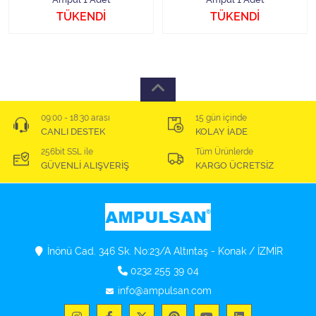
TÜKENDİ
TÜKENDİ
09:00 - 18:30 arası
15 gün içinde
CANLI DESTEK
KOLAY İADE
256bit SSL ile
Tüm Ürünlerde
GÜVENLİ ALIŞVERİŞ
KARGO ÜCRETSİZ
İnönü Cad. 346 Sk. No:23/A Altıntaş - Konak / İZMİR
0232 255 39 04
info@ampulsan.com