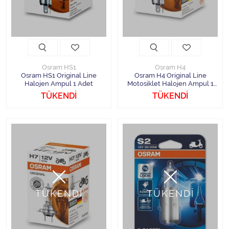
Osram HS1
Osram H4
Osram HS1 Original Line
Osram H4 Original Line
Halojen Ampul 1 Adet
Motosiklet Halojen Ampul 1
Adet
TÜKENDİ
TÜKENDİ
TÜKENDİ
TÜKENDİ