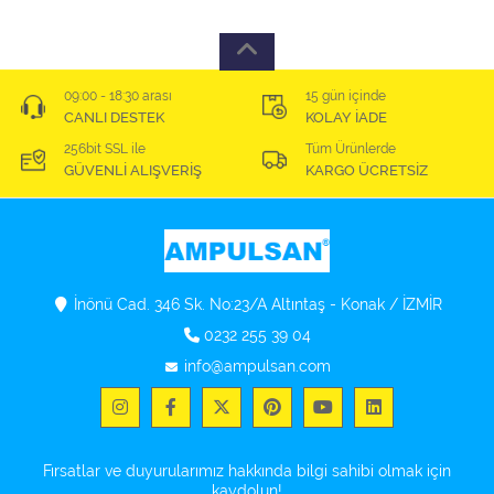
09:00 - 18:30 arası
15 gün içinde
CANLI DESTEK
KOLAY İADE
256bit SSL ile
Tüm Ürünlerde
GÜVENLİ ALIŞVERİŞ
KARGO ÜCRETSİZ
İnönü Cad. 346 Sk. No:23/A Altıntaş - Konak / İZMİR
0232 255 39 04
info@ampulsan.com
Fırsatlar ve duyurularımız hakkında bilgi sahibi olmak için
kaydolun!