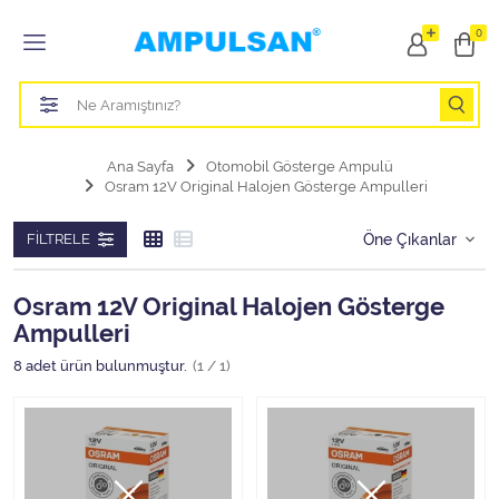
Tüm Kategoriler
0
Led Aydınlatma Ampulü
Tasarruflu Aydınlatma Ampulü
Ana Sayfa
Otomobil Gösterge Ampulü
Osram 12V Original Halojen Gösterge Ampulleri
Otomobil Halojen Far Ampulü
FILTRELE
Otomobil Xenon Far Ampulü
Otomobil Led Far Ampulü
Osram 12V Original Halojen Gösterge
Ampulleri
Otomobil Halojen Park Ampulü
8
adet ürün bulunmuştur.
(1 / 1)
Otomobil Led Park Ampulü
Otomobil Gösterge Ampulü