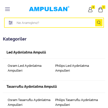
Tüm Kategoriler
0
Led Aydınlatma Ampulü
Tasarruflu Aydınlatma Ampulü
Kategoriler
Otomobil Halojen Far Ampulü
Led Aydınlatma Ampulü
Otomobil Xenon Far Ampulü
Otomobil Led Far Ampulü
Osram Led Aydınlatma
Philips Led Aydınlatma
Ampulleri
Ampulleri
Otomobil Halojen Park Ampulü
Tasarruflu Aydınlatma Ampulü
Otomobil Led Park Ampulü
Otomobil Gösterge Ampulü
Osram Tasarruflu Aydınlatma
Philips Tasarruflu Aydınlatma
Ampulleri
Ampulleri