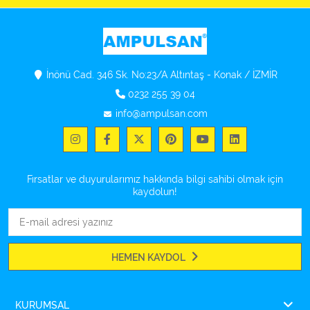
İnönü Cad. 346 Sk. No:23/A Altıntaş - Konak / İZMİR
0232 255 39 04
info@ampulsan.com
Fırsatlar ve duyurularımız hakkında bilgi sahibi olmak için
kaydolun!
HEMEN KAYDOL
KURUMSAL