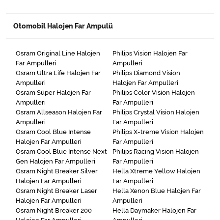
Halojen Off Road Rally Ampulü
Otomobil Halojen Far Ampulü
Motosiklet Halojen Far Ampulü
Osram Original Line Halojen
Philips Vision Halojen Far
Kamyon Halojen Far Ampulü
Far Ampulleri
Ampulleri
Osram Ultra Life Halojen Far
Philips Diamond Vision
Kamyon Halojen Park Ampulü
Ampulleri
Halojen Far Ampulleri
Osram Süper Halojen Far
Philips Color Vision Halojen
Ampulleri
Far Ampulleri
Kamyon Gösterge Ampulü
Osram Allseason Halojen Far
Philips Crystal Vision Halojen
Ampulleri
Far Ampulleri
Tüm Kategorileri Gör
Osram Cool Blue Intense
Philips X-treme Vision Halojen
Halojen Far Ampulleri
Far Ampulleri
Osram Cool Blue Intense Next
Philips Racing Vision Halojen
Gen Halojen Far Ampulleri
Far Ampulleri
Osram Night Breaker Silver
Hella Xtreme Yellow Halojen
Halojen Far Ampulleri
Far Ampulleri
Osram Night Breaker Laser
Hella Xenon Blue Halojen Far
Halojen Far Ampulleri
Ampulleri
Osram Night Breaker 200
Hella Daymaker Halojen Far