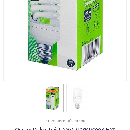
Halojen Off Road Rally Ampulü
Motosiklet Halojen Far Ampulü
Kamyon Halojen Far Ampulü
Kamyon Halojen Park Ampulü
Kamyon Gösterge Ampulü
Tüm Kategorileri Gör
Osram Tasarruflu Ampul
Osram Dulux Twist 23W-112W 6500K E27