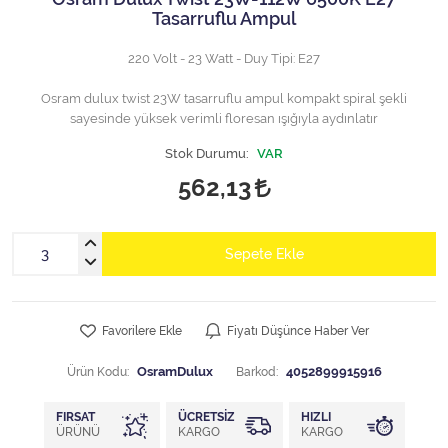
Tasarruflu Ampul
220 Volt - 23 Watt - Duy Tipi: E27
Osram dulux twist 23W tasarruflu ampul kompakt spiral şekli
sayesinde yüksek verimli floresan ışığıyla aydınlatır
Stok Durumu:
VAR
562,13
Sepete Ekle
Favorilere Ekle
Fiyatı Düşünce Haber Ver
Ürün Kodu:
OsramDulux
Barkod:
4052899915916
FIRSAT
ÜCRETSIZ
HIZLI
ÜRÜNÜ
KARGO
KARGO