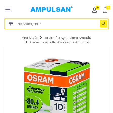
Tüm Kategoriler
0
Led Aydınlatma Ampulü
Tasarruflu Aydınlatma Ampulü
Ana Sayfa
Tasarruflu Aydınlatma Ampulü
Osram Tasarruflu Aydınlatma Ampulleri
Otomobil Halojen Far Ampulü
Otomobil Xenon Far Ampulü
Otomobil Led Far Ampulü
Otomobil Halojen Park Ampulü
Otomobil Led Park Ampulü
Otomobil Gösterge Ampulü