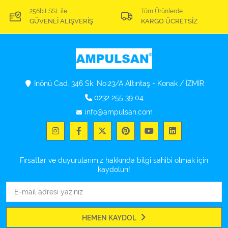
256bit SSL ile
Tüm Ürünlerde
GÜVENLİ ALIŞVERİŞ
KARGO ÜCRETSİZ
İnönü Cad. 346 Sk. No:23/A Altıntaş - Konak / İZMİR
0232 255 39 04
info@ampulsan.com
Fırsatlar ve duyurularımız hakkında bilgi sahibi olmak için
kaydolun!
HEMEN KAYDOL