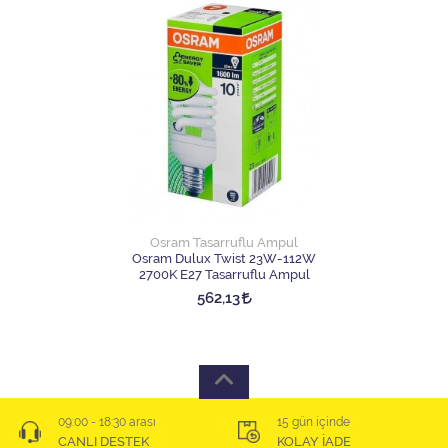
Osram Tasarruflu Ampul
Osram Dulux Twist 23W-112W
2700K E27 Tasarruflu Ampul
562,13
09:00 - 18:30 arası
15 gün içinde
CANLI DESTEK
KOLAY İADE