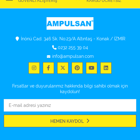
GÜVENLİ ALIŞVERİŞ
KARGO ÜCRETSİZ
İnönü Cad. 346 Sk. No:23/A Altıntaş - Konak / İZMİR
0232 255 39 04
info@ampulsan.com
Fırsatlar ve duyurularımız hakkında bilgi sahibi olmak için
kaydolun!
HEMEN KAYDOL