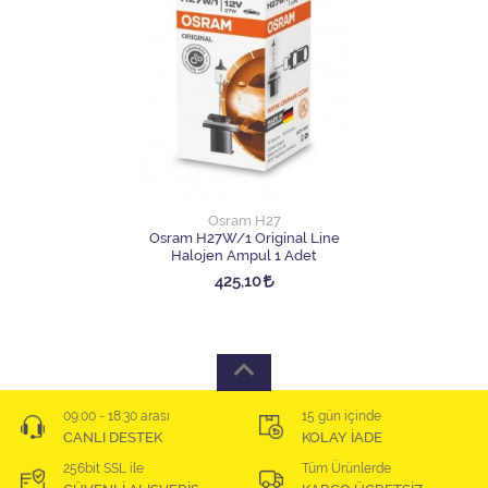
Osram H27
Osram H27W/1 Original Line
Halojen Ampul 1 Adet
425,10
09:00 - 18:30 arası
15 gün içinde
CANLI DESTEK
KOLAY İADE
256bit SSL ile
Tüm Ürünlerde