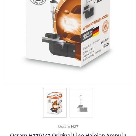
Halojen Off Road Rally Ampulü
Motosiklet Halojen Far Ampulü
Kamyon Halojen Far Ampulü
Kamyon Halojen Park Ampulü
Kamyon Gösterge Ampulü
Tüm Kategorileri Gör
Osram H27
Osram H27W/2 Original Line Halojen Ampul 1