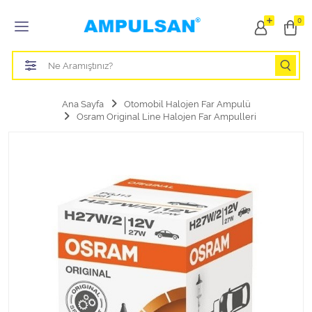
Tüm Kategoriler
0
Led Aydınlatma Ampulü
Tasarruflu Aydınlatma Ampulü
Ana Sayfa
Otomobil Halojen Far Ampulü
Osram Original Line Halojen Far Ampulleri
Otomobil Halojen Far Ampulü
Otomobil Xenon Far Ampulü
Otomobil Led Far Ampulü
Otomobil Halojen Park Ampulü
Otomobil Led Park Ampulü
Otomobil Gösterge Ampulü