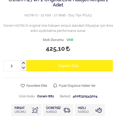
Adet
H27W/2 - 12 Volt - 27 Watt - Duy Tipi: PGJ13
Osram H27W/2 original line halojen ampul standart ihtiyaçlar için ikna
edici aydınlatma performansı sunar
Stok Durumu:
VAR
425,10
Sepete Ekle
Favorilere Ekle
Fiyatı Düşünce Haber Ver
Ürün Kodu:
Osram 881
Barkod:
4008321543004
FIRSAT
ÜCRETSIZ
HIZLI
ÜRÜNÜ
KARGO
KARGO