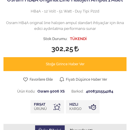
HB4A - 12 Volt - 51 Watt - Duy Tipi: P22d
Osram HB4A original line halojen ampul standart ihtiyaçlar için ikna
edici aydınlatma performansı sunar
Stok Durumu:
TÜKENDİ
302,25
Stoğa Girince Haber Ver
Favorilere Ekle
Fiyatı Düşünce Haber Ver
Ürün Kodu:
Osram 9006 XS
Barkod:
4008321554284
FIRSAT
HIZLI
ÜRÜNÜ
KARGO