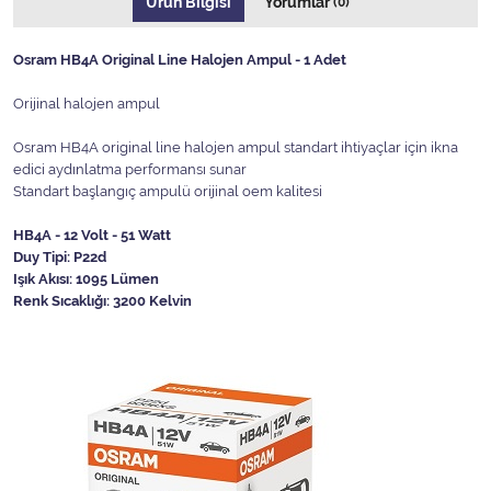
Ürün Bilgisi
Yorumlar
(0)
Osram HB4A Original Line Halojen Ampul - 1 Adet
Orijinal halojen ampul
Osram HB4A original line halojen ampul standart ihtiyaçlar için ikna
edici aydınlatma performansı sunar
Standart başlangıç ampulü orijinal oem kalitesi
HB4A - 12 Volt - 51 Watt
Duy Tipi: P22d
Işık Akısı: 1095 Lümen
Renk Sıcaklığı: 3200 Kelvin