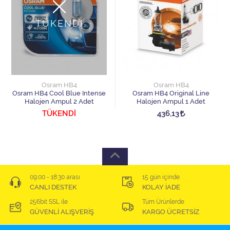
TÜKENDİ
Osram HB4
Osram HB4
Osram HB4 Cool Blue Intense
Osram HB4 Original Line
Halojen Ampul 2 Adet
Halojen Ampul 1 Adet
TÜKENDİ
436,13
09:00 - 18:30 arası
15 gün içinde
CANLI DESTEK
KOLAY İADE
256bit SSL ile
Tüm Ürünlerde
GÜVENLİ ALIŞVERİŞ
KARGO ÜCRETSİZ