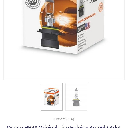
Halojen Off Road Rally Ampulü
Motosiklet Halojen Far Ampulü
Kamyon Halojen Far Ampulü
Kamyon Halojen Park Ampulü
Kamyon Gösterge Ampulü
Tüm Kategorileri Gör
Osram HB4
Osram HB4A Original Line Halojen Ampul 1 Adet