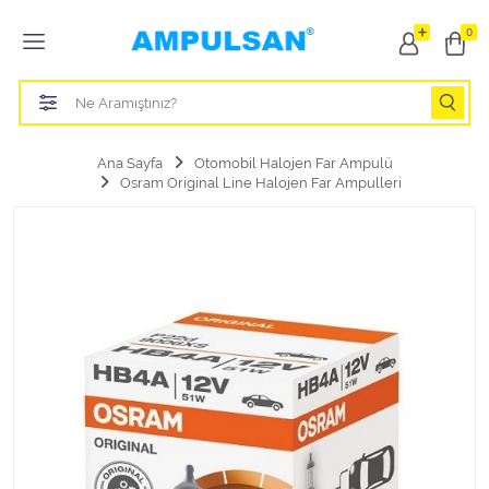
Tüm Kategoriler
0
Led Aydınlatma Ampulü
Tasarruflu Aydınlatma Ampulü
Ana Sayfa
Otomobil Halojen Far Ampulü
Osram Original Line Halojen Far Ampulleri
Otomobil Halojen Far Ampulü
Otomobil Xenon Far Ampulü
Otomobil Led Far Ampulü
Otomobil Halojen Park Ampulü
Otomobil Led Park Ampulü
Otomobil Gösterge Ampulü