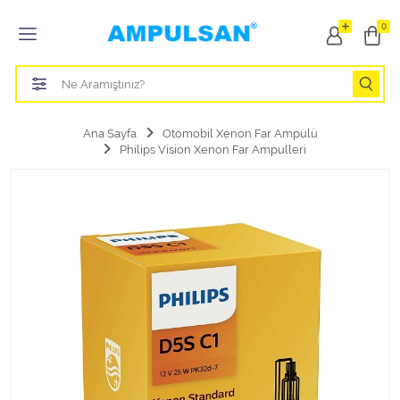
Tüm Kategoriler
0
Led Aydınlatma Ampulü
Tasarruflu Aydınlatma Ampulü
Ana Sayfa
Otomobil Xenon Far Ampulü
Philips Vision Xenon Far Ampulleri
Otomobil Halojen Far Ampulü
Otomobil Xenon Far Ampulü
Otomobil Led Far Ampulü
Otomobil Halojen Park Ampulü
Otomobil Led Park Ampulü
Otomobil Gösterge Ampulü