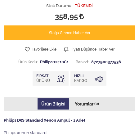
Stok Durumu:
TÜKENDİ
358,95
Stoğa Girince Haber Ver
Favorilere Ekle
Fiyatı Düşünce Haber Ver
Ürün Kodu:
Philips 12410C1
Barkod:
8727900377538
FIRSAT
HIZLI
ÜRÜNÜ
KARGO
Ürün Bilgisi
Yorumlar
(0)
Philips D5S Standard Xenon Ampul - 1 Adet
Philips xenon standardı