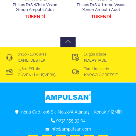
Philips D1S White Vision
Philips D1S X-treme Vision
Xenon Ampul 1 Adet
Xenon Ampul 1 Adet
TÜKENDİ
TÜKENDİ
09:00 - 18:30 arası
15 gün içinde
CANLI DESTEK
KOLAY İADE
256bit SSL ile
Tüm Ürünlerde
GÜVENLİ ALIŞVERİŞ
KARGO ÜCRETSİZ
İnönü Cad. 346 Sk. No:23/A Altıntaş - Konak / İZMİR
0232 255 39 04
info@ampulsan.com