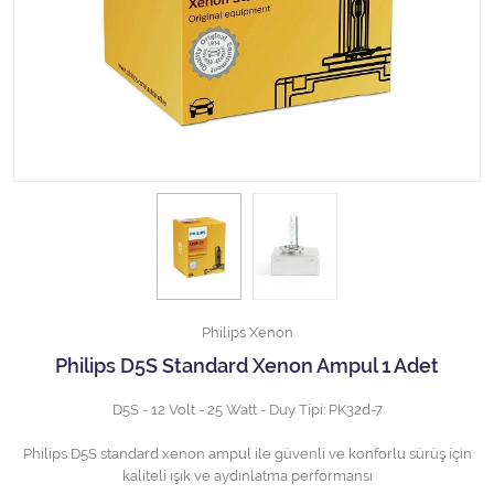
Halojen Off Road Rally Ampulü
Motosiklet Halojen Far Ampulü
Kamyon Halojen Far Ampulü
Kamyon Halojen Park Ampulü
Kamyon Gösterge Ampulü
Tüm Kategorileri Gör
Philips Xenon
Philips D5S Standard Xenon Ampul 1 Adet
D5S - 12 Volt - 25 Watt - Duy Tipi: PK32d-7
Philips D5S standard xenon ampul ile güvenli ve konforlu sürüş için
kaliteli ışık ve aydınlatma performansı