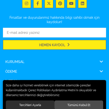
Fırsatlar ve duyurularımız hakkında bilgi sahibi olmak için
kaydolun!
HEMEN KAYDOL
KURUMSAL
ÖDEME
İLETİŞİM
Size daha iyi hizmet verebilmek için internet sitemizde çerezler
kullanılmaktadır. Çerez Politikaları Aydınlatma Metni’ni okuyabilir ve
dilerseniz tercihlerinizi değiştirebilirsiniz.
© 2026
Ampulsan®
. Tüm hakları saklıdır.
Tercihleri Ayarla
Tümünü Kabul Et