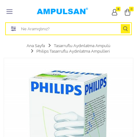
Tüm Kategoriler
0
Led Aydınlatma Ampulü
Tasarruflu Aydınlatma Ampulü
Ana Sayfa
Tasarruflu Aydınlatma Ampulü
Philips Tasarruflu Aydınlatma Ampulleri
Otomobil Halojen Far Ampulü
Otomobil Xenon Far Ampulü
Otomobil Led Far Ampulü
Otomobil Halojen Park Ampulü
Otomobil Led Park Ampulü
Otomobil Gösterge Ampulü