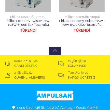
Philips Tasarruflu Ampul
Philips Tasarruflu Ampul
Philips Economy Twister 23W-
Philips Economy Twister 15W-
108W 6500K E27 Tasarruflu
70W 6500K E27 Tasarruflu
Ampul
Ampul
TÜKENDİ
TÜKENDİ
09:00 - 18:30 arası
15 gün içinde
CANLI DESTEK
KOLAY İADE
256bit SSL ile
Tüm Ürünlerde
GÜVENLİ ALIŞVERİŞ
KARGO ÜCRETSİZ
İnönü Cad. 346 Sk. No:23/A Altıntaş - Konak / İZMİR