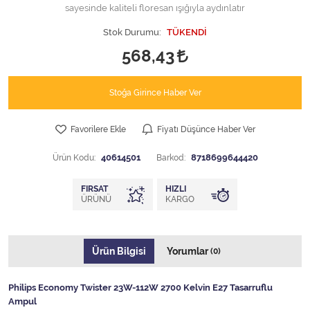
sayesinde kaliteli floresan ışığıyla aydınlatır
Stok Durumu:
TÜKENDİ
568,43
Stoğa Girince Haber Ver
Favorilere Ekle
Fiyatı Düşünce Haber Ver
Ürün Kodu:
40614501
Barkod:
8718699644420
FIRSAT
HIZLI
ÜRÜNÜ
KARGO
Ürün Bilgisi
Yorumlar
(0)
Philips Economy Twister 23W-112W 2700 Kelvin E27 Tasarruflu
Ampul