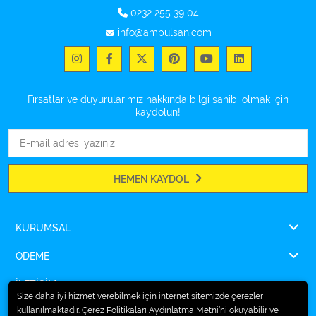
0232 255 39 04
info@ampulsan.com
Fırsatlar ve duyurularımız hakkında bilgi sahibi olmak için
kaydolun!
HEMEN KAYDOL
KURUMSAL
ÖDEME
İLETİŞİM
Size daha iyi hizmet verebilmek için internet sitemizde çerezler
kullanılmaktadır. Çerez Politikaları Aydınlatma Metni’ni okuyabilir ve