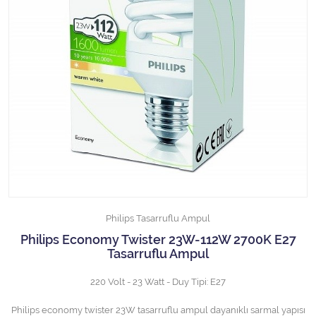
Halojen Off Road Rally Ampulü
Motosiklet Halojen Far Ampulü
Kamyon Halojen Far Ampulü
Kamyon Halojen Park Ampulü
Kamyon Gösterge Ampulü
Tüm Kategorileri Gör
Philips Tasarruflu Ampul
Philips Economy Twister 23W-112W 2700K E27
Tasarruflu Ampul
220 Volt - 23 Watt - Duy Tipi: E27
Philips economy twister 23W tasarruflu ampul dayanıklı sarmal yapısı