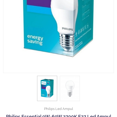
Halojen Off Road Rally Ampulü
Motosiklet Halojen Far Ampulü
Kamyon Halojen Far Ampulü
Kamyon Halojen Park Ampulü
Kamyon Gösterge Ampulü
Tüm Kategorileri Gör
Philips Led Ampul
Philips Essential 9W-60W 2700K E27 Led Ampul