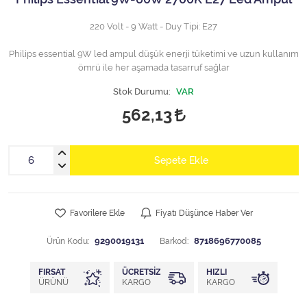
220 Volt - 9 Watt - Duy Tipi: E27
Philips essential 9W led ampul düşük enerji tüketimi ve uzun kullanım
ömrü ile her aşamada tasarruf sağlar
Stok Durumu:
VAR
562,13
Sepete Ekle
Favorilere Ekle
Fiyatı Düşünce Haber Ver
Ürün Kodu:
9290019131
Barkod:
8718696770085
FIRSAT
ÜCRETSIZ
HIZLI
ÜRÜNÜ
KARGO
KARGO