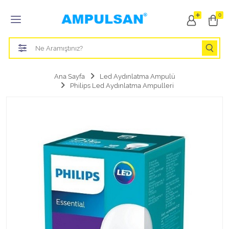
Tüm Kategoriler
0
Led Aydınlatma Ampulü
Tasarruflu Aydınlatma Ampulü
Ana Sayfa
Led Aydınlatma Ampulü
Philips Led Aydınlatma Ampulleri
Otomobil Halojen Far Ampulü
Otomobil Xenon Far Ampulü
Otomobil Led Far Ampulü
Otomobil Halojen Park Ampulü
Otomobil Led Park Ampulü
Otomobil Gösterge Ampulü