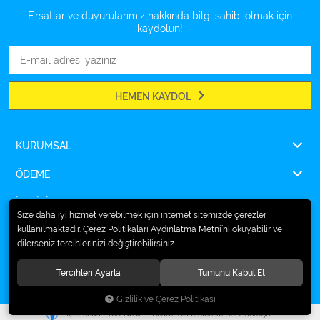
Fırsatlar ve duyurularımız hakkında bilgi sahibi olmak için
kaydolun!
HEMEN KAYDOL
KURUMSAL
ÖDEME
İLETİŞİM
Size daha iyi hizmet verebilmek için internet sitemizde çerezler
kullanılmaktadır. Çerez Politikaları Aydınlatma Metni’ni okuyabilir ve
dilerseniz tercihlerinizi değiştirebilirsiniz.
© 2026
Ampulsan®
. Tüm hakları saklıdır.
Tercihleri Ayarla
Tümünü Kabul Et
Gizlilik ve Çerez Politikası
®
Hipotenüs
Yeni Nesil E-Ticaret Sistemleri ile Hazırlanmıştır.