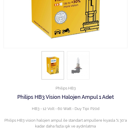
Halojen Off Road Rally Ampulü
Motosiklet Halojen Far Ampulü
Kamyon Halojen Far Ampulü
Kamyon Halojen Park Ampulü
Kamyon Gösterge Ampulü
Tüm Kategorileri Gör
Philips HB3
Philips HB3 Vision Halojen Ampul 1 Adet
HB3 - 12 Volt - 60 Watt - Duy Tipi: P20d
Philips HB3 vision halojen ampul ile standart ampullere kıyasla % 30'a
kadar daha fazla ışık ve aydınlatma