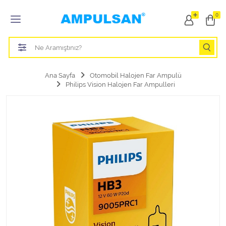
Tüm Kategoriler
0
Led Aydınlatma Ampulü
Tasarruflu Aydınlatma Ampulü
Ana Sayfa
Otomobil Halojen Far Ampulü
Philips Vision Halojen Far Ampulleri
Otomobil Halojen Far Ampulü
Otomobil Xenon Far Ampulü
Otomobil Led Far Ampulü
Otomobil Halojen Park Ampulü
Otomobil Led Park Ampulü
Otomobil Gösterge Ampulü