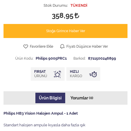
Stok Durumu:
TÜKENDİ
358,95
Stoğa Girince Haber Ver
Favorilere Ekle
Fiyatı Düşünce Haber Ver
Ürün Kodu:
Philips 9005PRC1
Barkod:
8711500246899
FIRSAT
HIZLI
ÜRÜNÜ
KARGO
Ürün Bilgisi
Yorumlar
(0)
Philips HB3 Vision Halojen Ampul - 1 Adet
Standart halojen ampule kıyasla daha fazla ışık