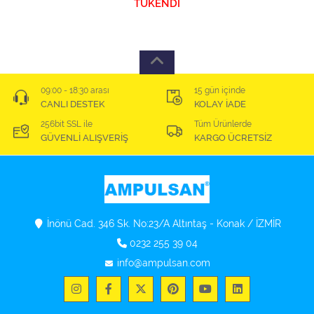
TÜKENDİ
09:00 - 18:30 arası
15 gün içinde
CANLI DESTEK
KOLAY İADE
256bit SSL ile
Tüm Ürünlerde
GÜVENLİ ALIŞVERİŞ
KARGO ÜCRETSİZ
İnönü Cad. 346 Sk. No:23/A Altıntaş - Konak / İZMİR
0232 255 39 04
info@ampulsan.com