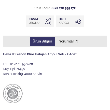
Ürün Kodu:
8GH 178 555.172
FIRSAT
HIZLI
ÜRÜNÜ
KARGO
Ürün Bilgisi
Yorumlar
(0)
Hella H1 Xenon Blue Halojen Ampul Seti - 2 Adet
H1 - 12 Volt - 55 Watt
Duy Tipi P14.5s
Renk Sıcaklığı 4000 Kelvin