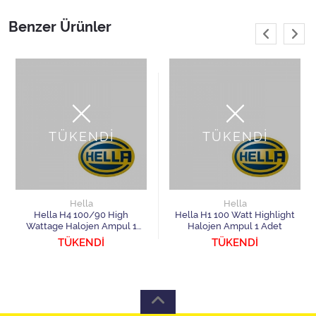
Benzer Ürünler
TÜKENDİ
TÜKENDİ
Hella
Hella
Hella H4 100/90 High
Hella H1 100 Watt Highlight
Wattage Halojen Ampul 1
Halojen Ampul 1 Adet
Adet
TÜKENDİ
TÜKENDİ