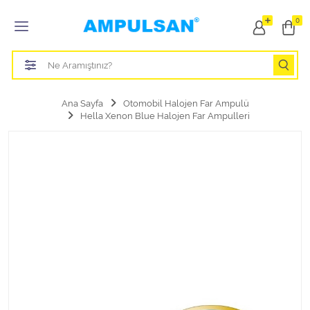
Tüm Kategoriler
0
Led Aydınlatma Ampulü
Tasarruflu Aydınlatma Ampulü
Ana Sayfa
Otomobil Halojen Far Ampulü
Hella Xenon Blue Halojen Far Ampulleri
Otomobil Halojen Far Ampulü
Otomobil Xenon Far Ampulü
Otomobil Led Far Ampulü
Otomobil Halojen Park Ampulü
Otomobil Led Park Ampulü
Otomobil Gösterge Ampulü