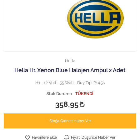
Halojen Off Road Rally Ampulü
Motosiklet Halojen Far Ampulü
Kamyon Halojen Far Ampulü
Kamyon Halojen Park Ampulü
Hella
Kamyon Gösterge Ampulü
Hella H1 Xenon Blue Halojen Ampul 2 Adet
Tüm Kategorileri Gör
H1 - 12 Volt - 55 Watt - Duy Tipi P14.5s
Stok Durumu:
TÜKENDİ
358,95
Stoğa Girince Haber Ver
Favorilere Ekle
Fiyatı Düşünce Haber Ver