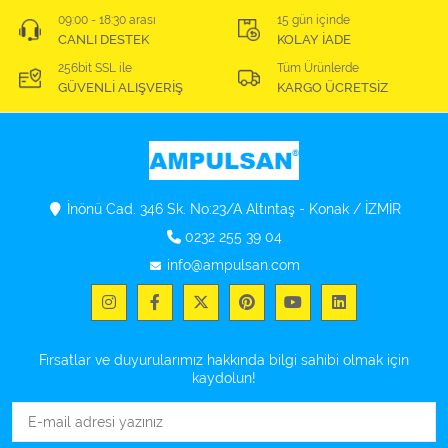
09:00 - 18:30 arası
15 gün içinde
CANLI DESTEK
KOLAY İADE
256bit SSL ile
Tüm Ürünlerde
GÜVENLİ ALIŞVERİŞ
KARGO ÜCRETSİZ
İnönü Cad. 346 Sk. No:23/A Altıntaş - Konak / İZMİR
0232 255 39 04
info@ampulsan.com
Fırsatlar ve duyurularımız hakkında bilgi sahibi olmak için
kaydolun!