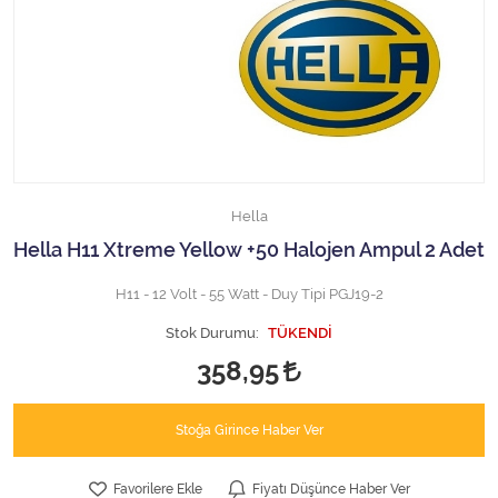
Halojen Off Road Rally Ampulü
Motosiklet Halojen Far Ampulü
Kamyon Halojen Far Ampulü
Kamyon Halojen Park Ampulü
Hella
Kamyon Gösterge Ampulü
Hella H11 Xtreme Yellow +50 Halojen Ampul 2 Adet
Tüm Kategorileri Gör
H11 - 12 Volt - 55 Watt - Duy Tipi PGJ19-2
Stok Durumu:
TÜKENDİ
358,95
Stoğa Girince Haber Ver
Favorilere Ekle
Fiyatı Düşünce Haber Ver