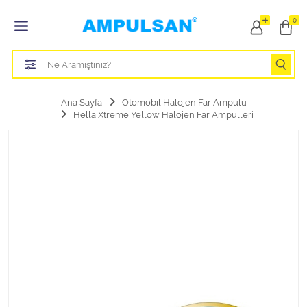
Tüm Kategoriler
0
Led Aydınlatma Ampulü
Tasarruflu Aydınlatma Ampulü
Ana Sayfa
Otomobil Halojen Far Ampulü
Hella Xtreme Yellow Halojen Far Ampulleri
Otomobil Halojen Far Ampulü
Otomobil Xenon Far Ampulü
Otomobil Led Far Ampulü
Otomobil Halojen Park Ampulü
Otomobil Led Park Ampulü
Otomobil Gösterge Ampulü