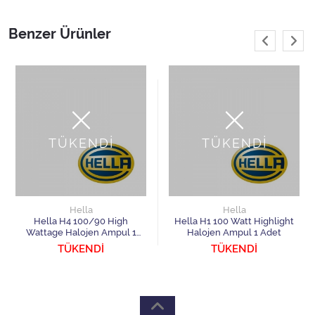
Benzer Ürünler
TÜKENDİ
TÜKENDİ
Hella
Hella
Hella H4 100/90 High
Hella H1 100 Watt Highlight
Wattage Halojen Ampul 1
Halojen Ampul 1 Adet
Adet
TÜKENDİ
TÜKENDİ