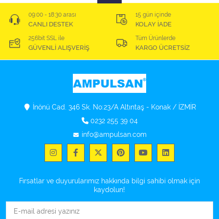
09:00 - 18:30 arası
15 gün içinde
CANLI DESTEK
KOLAY İADE
256bit SSL ile
Tüm Ürünlerde
GÜVENLİ ALIŞVERİŞ
KARGO ÜCRETSİZ
İnönü Cad. 346 Sk. No:23/A Altıntaş - Konak / İZMİR
0232 255 39 04
info@ampulsan.com
Fırsatlar ve duyurularımız hakkında bilgi sahibi olmak için
kaydolun!