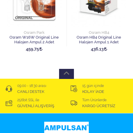
Osram Park
Osram HB4
Osram W16W Original Line
Osram HB4 Original Line
Halojen Ampul 2 Adet
Halojen Ampul 1 Adet
459,75
436,13
09:00 - 18:30 arası
15 gün içinde
CANLI DESTEK
KOLAY İADE
256bit SSL ile
Tüm Ürünlerde
GÜVENLİ ALIŞVERİŞ
KARGO ÜCRETSİZ