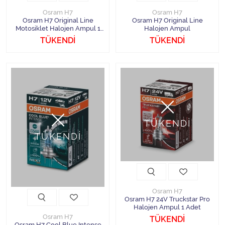
Osram H7
Osram H7
Osram H7 Original Line
Osram H7 Original Line
Motosiklet Halojen Ampul 1
Halojen Ampul
Adet
TÜKENDİ
TÜKENDİ
TÜKENDİ
TÜKENDİ
Osram H7
Osram H7 24V Truckstar Pro
Halojen Ampul 1 Adet
Osram H7
TÜKENDİ
Osram H7 Cool Blue Intense