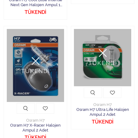
Next Gen Halojen Ampul 1
Adet
TÜKENDİ
TÜKENDİ
TÜKENDİ
Osram H7
Osram H7 Ultra Life Halojen
Ampul 2 Adet
Osram H7
TÜKENDİ
Osram H7 X-Racer Halojen
Ampul 2 Adet
TÜKENDİ