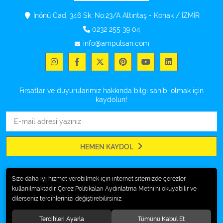
İnönü Cad. 346 Sk. No:23/A Altıntaş - Konak / İZMİR
0232 255 39 04
info@ampulsan.com
Fırsatlar ve duyurularımız hakkında bilgi sahibi olmak için
kaydolun!
HEMEN KAYDOL
Size daha iyi hizmet verebilmek için internet sitemizde çerezler
KURUMSAL
kullanılmaktadır. Çerez Politikaları Aydınlatma Metni’ni okuyabilir ve
dilerseniz tercihlerinizi değiştirebilirsiniz.
ÖDEME
Tercihleri Ayarla
Tümünü Kabul Et
İLETİŞİM