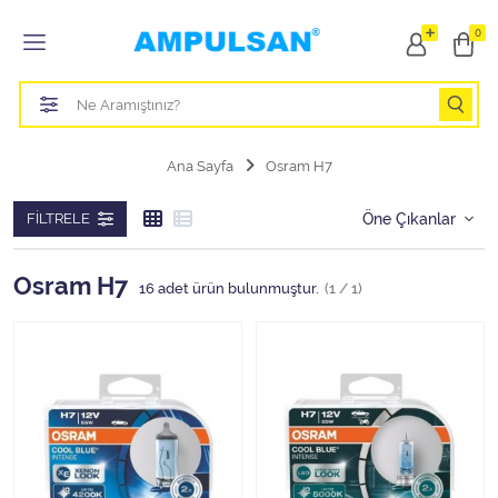
Tüm Kategoriler
0
Led Aydınlatma Ampulü
Tasarruflu Aydınlatma Ampulü
Ana Sayfa
Osram H7
Otomobil Halojen Far Ampulü
FILTRELE
Otomobil Xenon Far Ampulü
Osram H7
16
adet ürün bulunmuştur.
(1 / 1)
Otomobil Led Far Ampulü
Otomobil Halojen Park Ampulü
Otomobil Led Park Ampulü
Otomobil Gösterge Ampulü