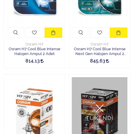
Halojen Off Road Rally Ampulü
Motosiklet Halojen Far Ampulü
Kamyon Halojen Far Ampulü
Osram H7
Osram H7
Kamyon Halojen Park Ampulü
Osram H7 Cool Blue Intense
Osram H7 Cool Blue Intense
Halojen Ampul 2 Adet
Next Gen Halojen Ampul 2
Adet
814,13
845,63
Kamyon Gösterge Ampulü
Tüm Kategorileri Gör
TÜKENDİ