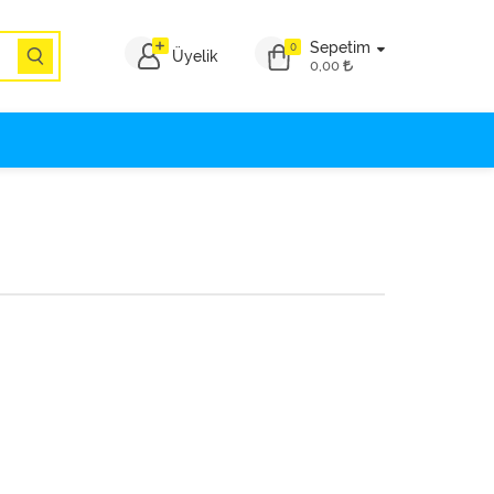
Sepetim
0
Üyelik
0,00