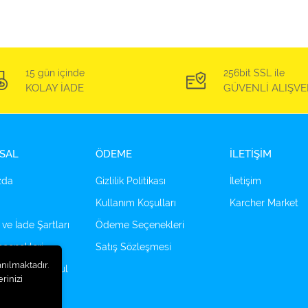
15 gün içinde
256bit SSL ile
KOLAY İADE
GÜVENLİ ALIŞVE
SAL
ÖDEME
İLETİŞİM
zda
Gizlilik Politikası
İletişim
Kullanım Koşulları
Karcher Market
 ve İade Şartları
Ödeme Seçenekleri
çenekleri
Satış Sözleşmesi
anılmaktadır.
tomotiv Ampul
rinizi