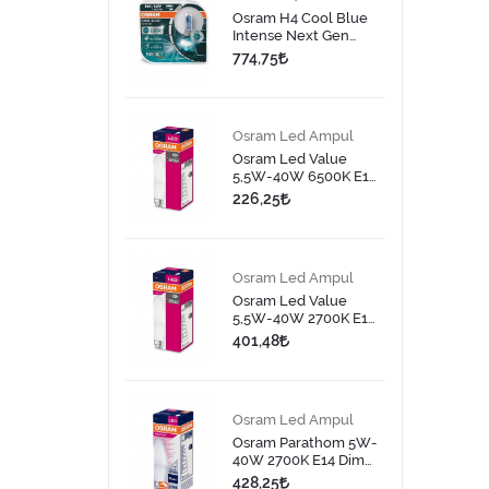
Osram H4 Cool Blue
Intense Next Gen
Halojen Ampul 2 Adet
774,75
Osram Led Ampul
Osram Led Value
5,5W-40W 6500K E14
Led Ampul
226,25
Osram Led Ampul
Osram Led Value
5,5W-40W 2700K E14
Led Ampul
401,48
Osram Led Ampul
Osram Parathom 5W-
40W 2700K E14 Dim
Edilebilir Led Ampul
428,25