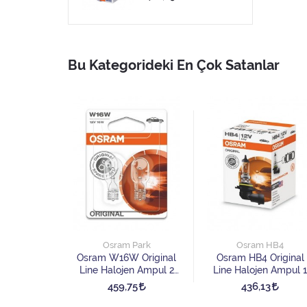
Bu Kategorideki En Çok Satanlar
Park
Osram Park
Osram HB4
Cool Blue
Osram W16W Original
Osram HB4 Original
ojen Ampul
Line Halojen Ampul 2
Line Halojen Ampul 1
et
Adet
Adet
8
459,75
436,13