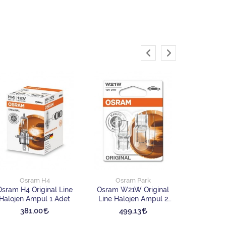
Os
Osram H8 
Halojen 
Osram H4
Osram Park
45
Osram H4 Original Line
Osram W21W Original
Halojen Ampul 1 Adet
Line Halojen Ampul 2
Adet
381,00
499,13