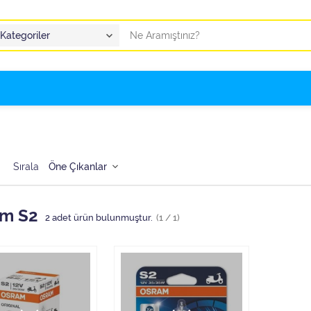
Sırala
m S2
2
adet ürün bulunmuştur.
(1 / 1)