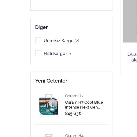
Diğer
Ücretsiz Kargo
(2)
Hızlı Kargo
(2)
Osra
Hal
Yeni Gelenler
Osram H7
Osram H7 Cool Blue
Intense Next Gen
Halojen Ampul 2 Adet
845,63
Osram H4