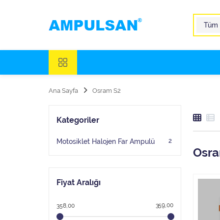
Ana Sayfa
Osram S2
Kategoriler
2
Motosiklet Halojen Far Ampulü
Osra
Fiyat Aralığı
359,00
358,00