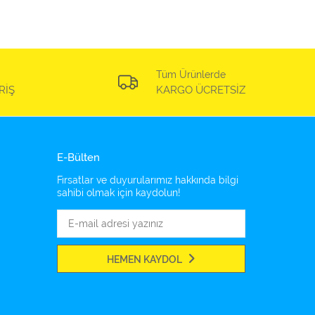
Tüm Ürünlerde
RİŞ
KARGO ÜCRETSİZ
E-Bülten
Fırsatlar ve duyurularımız hakkında bilgi
sahibi olmak için kaydolun!
HEMEN KAYDOL