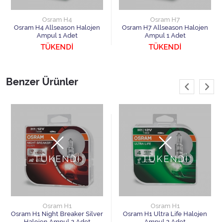
Osram H4
Osram H7
Osram H4 Allseason Halojen
Osram H7 Allseason Halojen
Ampul 1 Adet
Ampul 1 Adet
TÜKENDİ
TÜKENDİ
Benzer Ürünler
TÜKENDİ
TÜKENDİ
Osram H1
Osram H1
Osram H1 Night Breaker Silver
Osram H1 Ultra Life Halojen
Halojen Ampul 2 Adet
Ampul 2 Adet