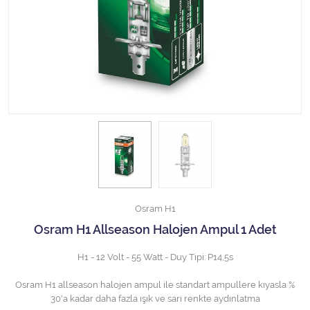
Halojen Off Road Rally Ampulü
Motosiklet Halojen Far Ampulü
Kamyon Halojen Far Ampulü
Kamyon Halojen Park Ampulü
Kamyon Gösterge Ampulü
Tüm Kategorileri Gör
Osram H1
Osram H1 Allseason Halojen Ampul 1 Adet
H1 - 12 Volt - 55 Watt - Duy Tipi: P14,5s
Osram H1 allseason halojen ampul ile standart ampullere kıyasla %
30'a kadar daha fazla ışık ve sarı renkte aydınlatma