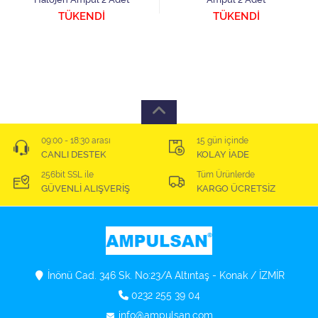
TÜKENDİ
TÜKENDİ
09:00 - 18:30 arası
15 gün içinde
CANLI DESTEK
KOLAY İADE
256bit SSL ile
Tüm Ürünlerde
GÜVENLİ ALIŞVERİŞ
KARGO ÜCRETSİZ
İnönü Cad. 346 Sk. No:23/A Altıntaş - Konak / İZMİR
0232 255 39 04
info@ampulsan.com