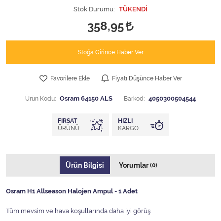
Stok Durumu:
TÜKENDİ
358,95
Stoğa Girince Haber Ver
Favorilere Ekle
Fiyatı Düşünce Haber Ver
Ürün Kodu:
Osram 64150 ALS
Barkod:
4050300504544
FIRSAT
HIZLI
ÜRÜNÜ
KARGO
Ürün Bilgisi
Yorumlar
(0)
Osram H1 Allseason Halojen Ampul - 1 Adet
Tüm mevsim ve hava koşullarında daha iyi görüş