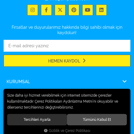
Fırsatlar ve duyurularımız hakkında bilgi sahibi olmak için
kaydolun!
HEMEN KAYDOL
KURUMSAL
ÖDEME
Size daha iyi hizmet verebilmek için internet sitemizde çerezler
kullanılmaktadır. Çerez Politikaları Aydınlatma Metni’ni okuyabilir ve
İLETİŞİM
dilerseniz tercihlerinizi değiştirebilirsiniz.
Tercihleri Ayarla
Tümünü Kabul Et
© 2026
Ampulsan®
. Tüm hakları saklıdır.
Gizlilik ve Çerez Politikası