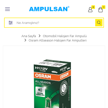
Tüm Kategoriler
0
Led Aydınlatma Ampulü
Tasarruflu Aydınlatma Ampulü
Ana Sayfa
Otomobil Halojen Far Ampulü
Osram Allseason Halojen Far Ampulleri
Otomobil Halojen Far Ampulü
Otomobil Xenon Far Ampulü
Otomobil Led Far Ampulü
Otomobil Halojen Park Ampulü
Otomobil Led Park Ampulü
Otomobil Gösterge Ampulü