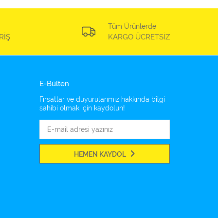
Tüm Ürünlerde
RİŞ
KARGO ÜCRETSİZ
E-Bülten
Fırsatlar ve duyurularımız hakkında bilgi
sahibi olmak için kaydolun!
HEMEN KAYDOL