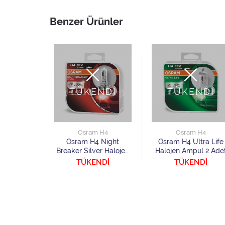
Benzer Ürünler
TÜKENDİ
TÜKENDİ
NDİ
Osram H4
Osram H4
Osram H4 Night
Osram H4 Ultra Life
Breaker Silver Halojen
Halojen Ampul 2 Ade
 H4
Ampul 2 Adet
TÜKENDİ
TÜKENDİ
 Night
r Halojen
 Adet
NDİ