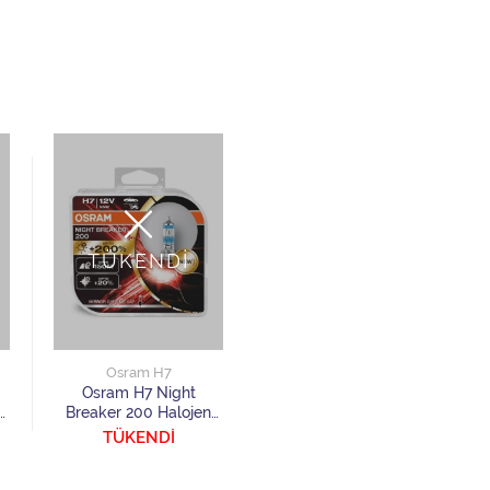
TÜKENDİ
Osram H7
Osram H7 Night
Breaker 200 Halojen
Ampul 2 Adet
TÜKENDİ