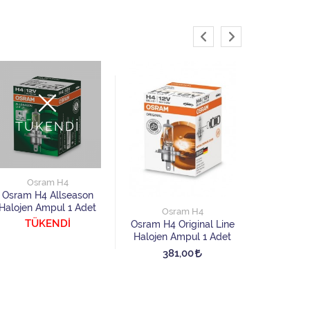
TÜKENDİ
TÜ
Osram H4
Os
Osram H4 Allseason
Osram H4 
Halojen Ampul 1 Adet
Haloj
Osram H4
TÜKENDİ
TÜ
Osram H4 Original Line
Halojen Ampul 1 Adet
381,00