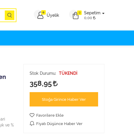
Sepetim
0
Üyelik
0,00
Stok Durumu:
TÜKENDİ
en
358,95
Stoğa Girince Haber Ver
Favorilere Ekle
ari
Fiyatı Düşünce Haber Ver
şık ve %