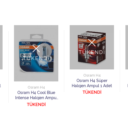
TÜKENDİ
TÜKENDİ
Osram H4
Osram H4 Süper
t
Halojen Ampul 1 Adet
Osram H4
TÜKENDİ
Osram H4 Cool Blue
Intense Halojen Ampul
2 Adet
TÜKENDİ