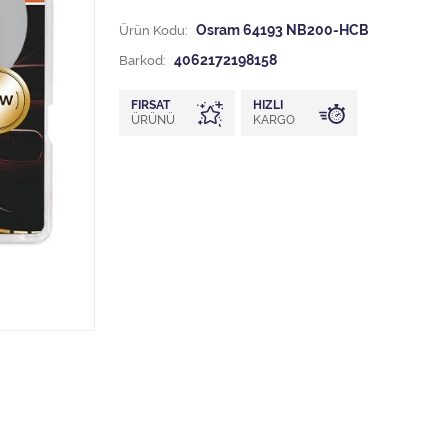
Ürün Kodu:
Osram 64193 NB200-HCB
Barkod:
4062172198158
FIRSAT
HIZLI
ÜRÜNÜ
KARGO