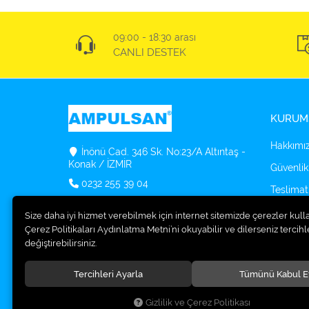
09:00 - 18:30 arası
CANLI DESTEK
KURUM
Hakkımı
İnönü Cad. 346 Sk. No:23/A Altıntaş -
Konak / İZMİR
Güvenlik
0232 255 39 04
Teslimat
info@ampulsan.com
Kargo Se
Size daha iyi hizmet verebilmek için internet sitemizde çerezler kull
Çerez Politikaları Aydınlatma Metni’ni okuyabilir ve dilerseniz tercihle
Osram O
değiştirebilirsiniz.
Bulucu
Tercihleri Ayarla
Tümünü Kabul E
Gizlilik ve Çerez Politikası