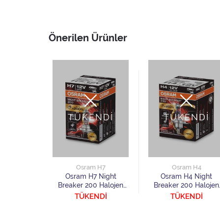
Önerilen Ürünler
TÜKENDİ
TÜKENDİ
Osram H7
Osram H4
Osram H7 Night
Osram H4 Night
Breaker 200 Halojen
Breaker 200 Halojen
Ampul 1 Adet
Ampul 1 Adet
TÜKENDİ
TÜKENDİ