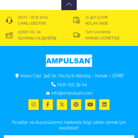
09:00 - 18:30 arası
15 gün içinde
CANLI DESTEK
KOLAY İADE
256bit SSL ile
Tüm Ürünlerde
GÜVENLİ ALIŞVERİŞ
KARGO ÜCRETSİZ
İnönü Cad. 346 Sk. No:23/A Altıntaş - Konak / İZMİR
0232 255 39 04
info@ampulsan.com
Fırsatlar ve duyurularımız hakkında bilgi sahibi olmak için
kaydolun!