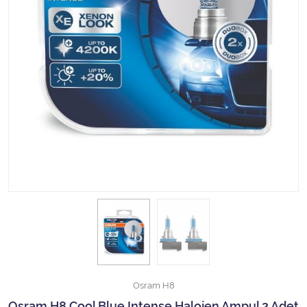
Halojen Off Road Rally Ampulü
Motosiklet Halojen Far Ampulü
Kamyon Halojen Far Ampulü
Kamyon Halojen Park Ampulü
Kamyon Gösterge Ampulü
Tüm Kategorileri Gör
Osram H8
Osram H8 Cool Blue Intense Halojen Ampul 2 Adet