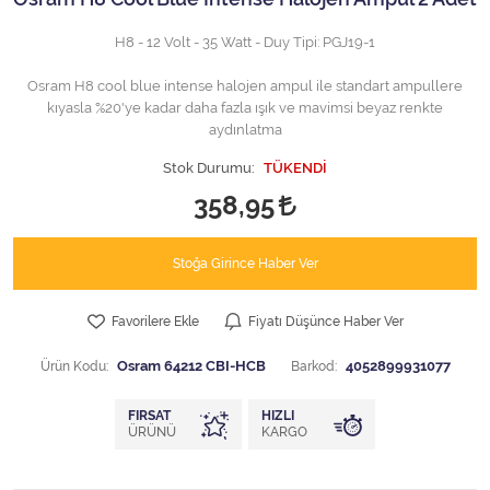
H8 - 12 Volt - 35 Watt - Duy Tipi: PGJ19-1
Osram H8 cool blue intense halojen ampul ile standart ampullere
kıyasla %20'ye kadar daha fazla ışık ve mavimsi beyaz renkte
aydınlatma
Stok Durumu:
TÜKENDİ
358,95
Stoğa Girince Haber Ver
Favorilere Ekle
Fiyatı Düşünce Haber Ver
Ürün Kodu:
Osram 64212 CBI-HCB
Barkod:
4052899931077
FIRSAT
HIZLI
ÜRÜNÜ
KARGO