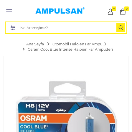
Tüm Kategoriler
0
Led Aydınlatma Ampulü
Tasarruflu Aydınlatma Ampulü
Ana Sayfa
Otomobil Halojen Far Ampulü
Osram Cool Blue Intense Halojen Far Ampulleri
Otomobil Halojen Far Ampulü
Otomobil Xenon Far Ampulü
Otomobil Led Far Ampulü
Otomobil Halojen Park Ampulü
Otomobil Led Park Ampulü
Otomobil Gösterge Ampulü