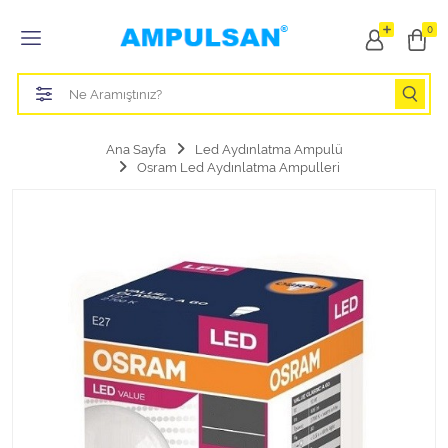
Tüm Kategoriler
0
Led Aydınlatma Ampulü
Tasarruflu Aydınlatma Ampulü
Ana Sayfa
Led Aydınlatma Ampulü
Osram Led Aydınlatma Ampulleri
Otomobil Halojen Far Ampulü
Otomobil Xenon Far Ampulü
Otomobil Led Far Ampulü
Otomobil Halojen Park Ampulü
Otomobil Led Park Ampulü
Otomobil Gösterge Ampulü