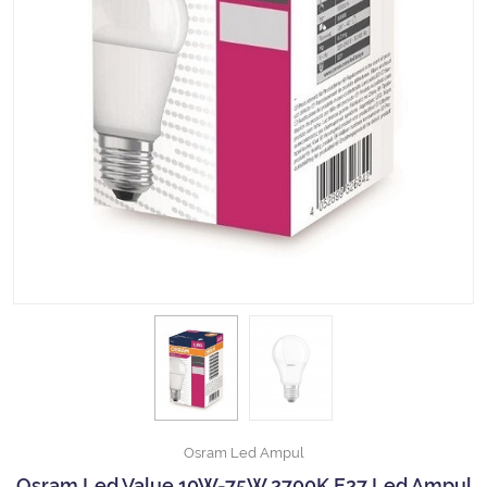
Halojen Off Road Rally Ampulü
Motosiklet Halojen Far Ampulü
Kamyon Halojen Far Ampulü
Kamyon Halojen Park Ampulü
Kamyon Gösterge Ampulü
Tüm Kategorileri Gör
Osram Led Ampul
Osram Led Value 10W-75W 2700K E27 Led Ampul