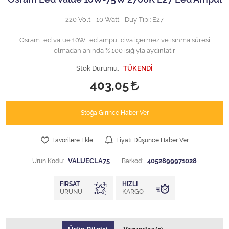
220 Volt - 10 Watt - Duy Tipi: E27
Osram led value 10W led ampul civa içermez ve ısınma süresi
olmadan anında % 100 ışığıyla aydınlatır
Stok Durumu:
TÜKENDİ
403,05
Stoğa Girince Haber Ver
Favorilere Ekle
Fiyatı Düşünce Haber Ver
Ürün Kodu:
VALUECLA75
Barkod:
4052899971028
FIRSAT
HIZLI
ÜRÜNÜ
KARGO