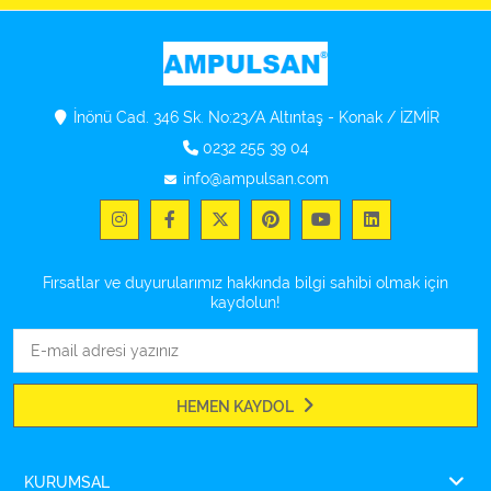
İnönü Cad. 346 Sk. No:23/A Altıntaş - Konak / İZMİR
0232 255 39 04
info@ampulsan.com
Fırsatlar ve duyurularımız hakkında bilgi sahibi olmak için
kaydolun!
HEMEN KAYDOL
KURUMSAL