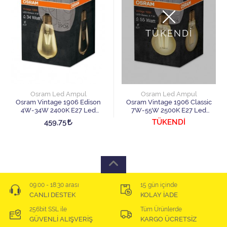
TÜKENDİ
Osram Led Ampul
Osram Led Ampul
Osram Vintage 1906 Edison
Osram Vintage 1906 Classic
4W-34W 2400K E27 Led
7W-55W 2500K E27 Led
Ampul
Ampul
459,75
TÜKENDİ
09:00 - 18:30 arası
15 gün içinde
CANLI DESTEK
KOLAY İADE
256bit SSL ile
Tüm Ürünlerde
GÜVENLİ ALIŞVERİŞ
KARGO ÜCRETSİZ