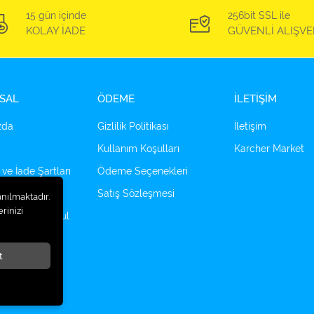
15 gün içinde
256bit SSL ile
KOLAY İADE
GÜVENLİ ALIŞVE
SAL
ÖDEME
İLETİŞİM
zda
Gizlilik Politikası
İletişim
Kullanım Koşulları
Karcher Market
 ve İade Şartları
Ödeme Seçenekleri
çenekleri
Satış Sözleşmesi
anılmaktadır.
rinizi
tomotiv Ampul
t