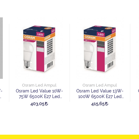
Osram Led Ampul
Osram Led Ampul
-
Osram Led Value 10W-
Osram Led Value 13W-
75W 6500K E27 Led
100W 6500K E27 Led
Ampul
Ampul
403,05
415,65