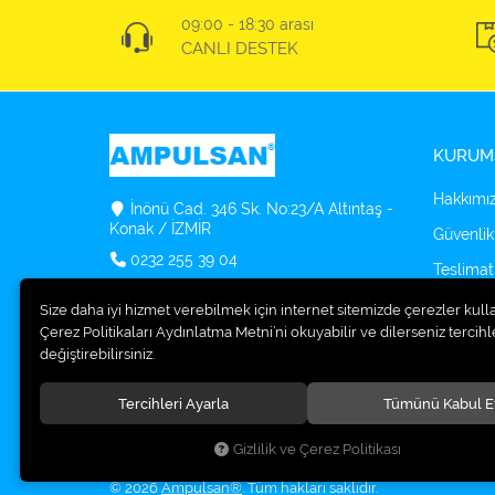
09:00 - 18:30 arası
CANLI DESTEK
KURUM
Hakkımı
İnönü Cad. 346 Sk. No:23/A Altıntaş -
Konak / İZMİR
Güvenlik
0232 255 39 04
Teslimat
info@ampulsan.com
Kargo Se
Size daha iyi hizmet verebilmek için internet sitemizde çerezler kull
Çerez Politikaları Aydınlatma Metni’ni okuyabilir ve dilerseniz tercihle
Osram O
değiştirebilirsiniz.
Bulucu
Tercihleri Ayarla
Tümünü Kabul E
Gizlilik ve Çerez Politikası
© 2026
Ampulsan®
. Tüm hakları saklıdır.