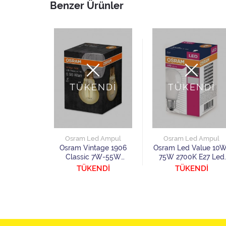
Benzer Ürünler
TÜKENDİ
TÜKENDİ
d Ampul
Osram Led Ampul
Osram Led Ampul
age 1906
Osram Vintage 1906
Osram Led Value 10W
34W 2400K
Classic 7W-55W
75W 2700K E27 Led
 Ampul
2500K E27 Led Ampul
Ampul
5
TÜKENDİ
TÜKENDİ