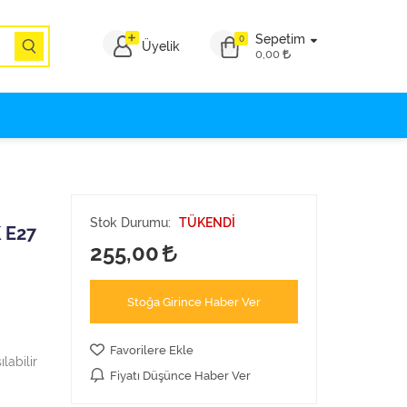
Sepetim
0
Üyelik
0,00
Stok Durumu:
TÜKENDİ
 E27
255,00
Stoğa Girince Haber Ver
Favorilere Ekle
labilir
Fiyatı Düşünce Haber Ver