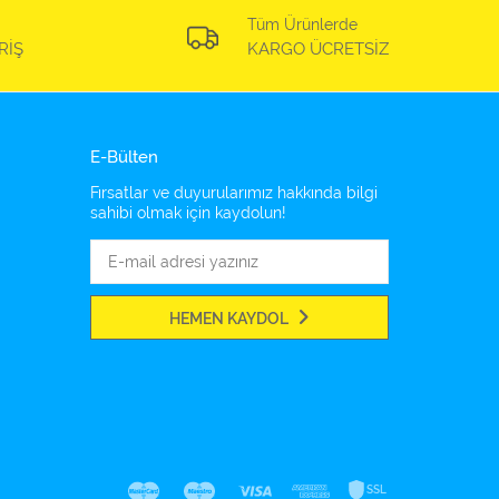
Tüm Ürünlerde
RİŞ
KARGO ÜCRETSİZ
E-Bülten
Fırsatlar ve duyurularımız hakkında bilgi
sahibi olmak için kaydolun!
HEMEN KAYDOL