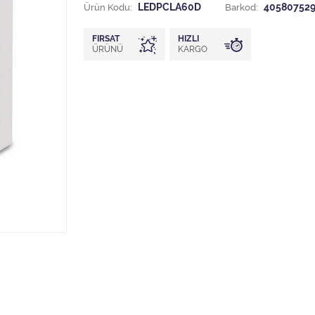
Ürün Kodu:
LEDPCLA60D
Barkod:
40580752
FIRSAT
HIZLI
ÜRÜNÜ
KARGO