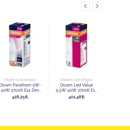
Osram 
Osram 
5,5W-40
Osram Led Ampul
Osram Led Ampul
Led
22
Osram Parathom 5W-
Osram Led Value
40W 2700K E14 Dim
5,5W-40W 2700K E14
Edilebilir Led Ampul
Led Ampul
428,25
401,48