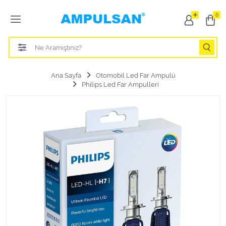
Tüm Kategoriler
0
Led Aydınlatma Ampulü
Tasarruflu Aydınlatma Ampulü
Ana Sayfa
Otomobil Led Far Ampulü
Philips Led Far Ampulleri
Otomobil Halojen Far Ampulü
Otomobil Xenon Far Ampulü
Otomobil Led Far Ampulü
Otomobil Halojen Park Ampulü
Otomobil Led Park Ampulü
Otomobil Gösterge Ampulü