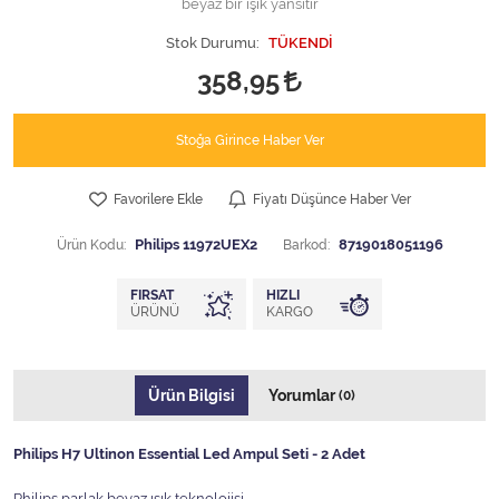
beyaz bir ışık yansıtır
Stok Durumu:
TÜKENDİ
358,95
Stoğa Girince Haber Ver
Favorilere Ekle
Fiyatı Düşünce Haber Ver
Ürün Kodu:
Philips 11972UEX2
Barkod:
8719018051196
FIRSAT
HIZLI
ÜRÜNÜ
KARGO
Ürün Bilgisi
Yorumlar
(0)
Philips H7 Ultinon Essential Led Ampul Seti - 2 Adet
Philips parlak beyaz ışık teknolojisi