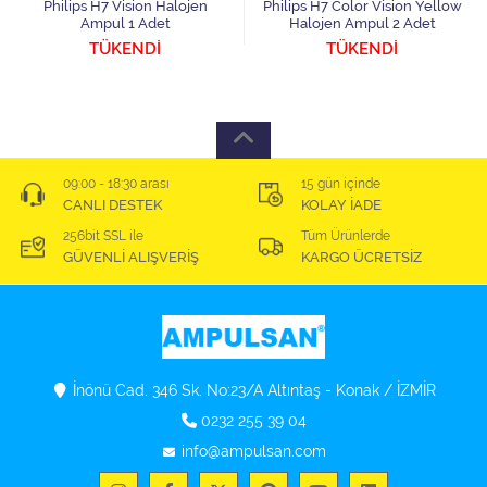
Philips H7 Vision Halojen
Philips H7 Color Vision Yellow
Ampul 1 Adet
Halojen Ampul 2 Adet
TÜKENDİ
TÜKENDİ
09:00 - 18:30 arası
15 gün içinde
CANLI DESTEK
KOLAY İADE
256bit SSL ile
Tüm Ürünlerde
GÜVENLİ ALIŞVERİŞ
KARGO ÜCRETSİZ
İnönü Cad. 346 Sk. No:23/A Altıntaş - Konak / İZMİR
0232 255 39 04
info@ampulsan.com