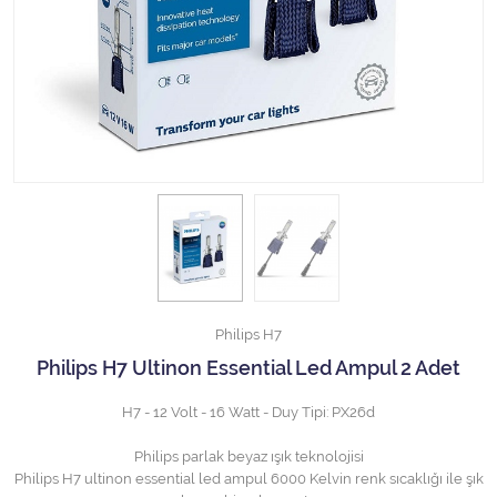
Halojen Off Road Rally Ampulü
Motosiklet Halojen Far Ampulü
Kamyon Halojen Far Ampulü
Kamyon Halojen Park Ampulü
Kamyon Gösterge Ampulü
Tüm Kategorileri Gör
Philips H7
Philips H7 Ultinon Essential Led Ampul 2 Adet
H7 - 12 Volt - 16 Watt - Duy Tipi: PX26d
Philips parlak beyaz ışık teknolojisi
Philips H7 ultinon essential led ampul 6000 Kelvin renk sıcaklığı ile şık