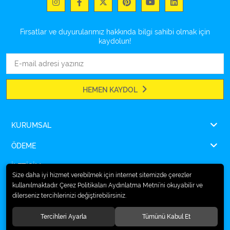
Fırsatlar ve duyurularımız hakkında bilgi sahibi olmak için
kaydolun!
HEMEN KAYDOL
KURUMSAL
ÖDEME
İLETİŞİM
Size daha iyi hizmet verebilmek için internet sitemizde çerezler
kullanılmaktadır. Çerez Politikaları Aydınlatma Metni’ni okuyabilir ve
dilerseniz tercihlerinizi değiştirebilirsiniz.
© 2026
Ampulsan®
. Tüm hakları saklıdır.
Tercihleri Ayarla
Tümünü Kabul Et