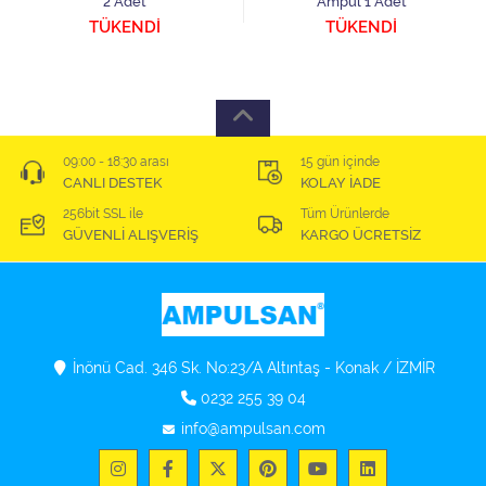
2 Adet
Ampul 1 Adet
TÜKENDİ
TÜKENDİ
09:00 - 18:30 arası
15 gün içinde
CANLI DESTEK
KOLAY İADE
256bit SSL ile
Tüm Ürünlerde
GÜVENLİ ALIŞVERİŞ
KARGO ÜCRETSİZ
İnönü Cad. 346 Sk. No:23/A Altıntaş - Konak / İZMİR
0232 255 39 04
info@ampulsan.com