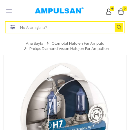
Tüm Kategoriler
0
Led Aydınlatma Ampulü
Tasarruflu Aydınlatma Ampulü
Ana Sayfa
Otomobil Halojen Far Ampulü
Philips Diamond Vision Halojen Far Ampulleri
Otomobil Halojen Far Ampulü
Otomobil Xenon Far Ampulü
Otomobil Led Far Ampulü
Otomobil Halojen Park Ampulü
Otomobil Led Park Ampulü
Otomobil Gösterge Ampulü