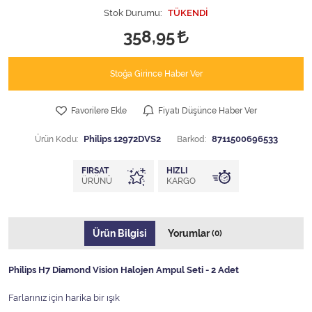
Stok Durumu:
TÜKENDİ
358,95
Stoğa Girince Haber Ver
Favorilere Ekle
Fiyatı Düşünce Haber Ver
Ürün Kodu:
Philips 12972DVS2
Barkod:
8711500696533
FIRSAT
HIZLI
ÜRÜNÜ
KARGO
Ürün Bilgisi
Yorumlar
(0)
Philips H7 Diamond Vision Halojen Ampul Seti - 2 Adet
Farlarınız için harika bir ışık