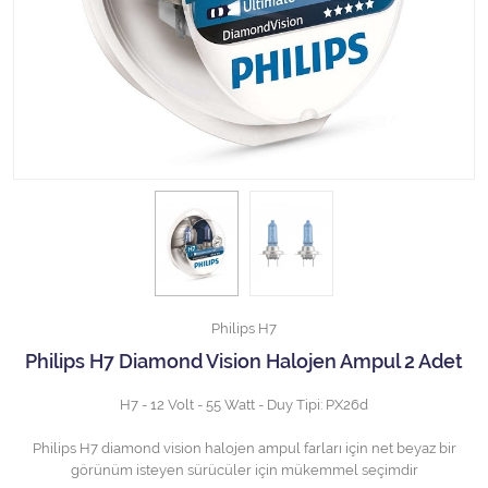
Halojen Off Road Rally Ampulü
Motosiklet Halojen Far Ampulü
Kamyon Halojen Far Ampulü
Kamyon Halojen Park Ampulü
Kamyon Gösterge Ampulü
Tüm Kategorileri Gör
Philips H7
Philips H7 Diamond Vision Halojen Ampul 2 Adet
H7 - 12 Volt - 55 Watt - Duy Tipi: PX26d
Philips H7 diamond vision halojen ampul farları için net beyaz bir
görünüm isteyen sürücüler için mükemmel seçimdir