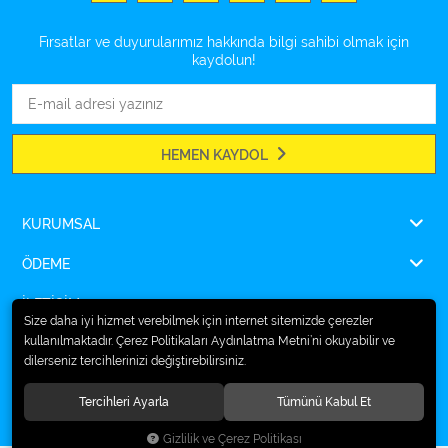
Fırsatlar ve duyurularımız hakkında bilgi sahibi olmak için
kaydolun!
HEMEN KAYDOL
KURUMSAL
ÖDEME
İLETİŞİM
Size daha iyi hizmet verebilmek için internet sitemizde çerezler
kullanılmaktadır. Çerez Politikaları Aydınlatma Metni’ni okuyabilir ve
dilerseniz tercihlerinizi değiştirebilirsiniz.
© 2026
Ampulsan®
. Tüm hakları saklıdır.
Tercihleri Ayarla
Tümünü Kabul Et
Gizlilik ve Çerez Politikası