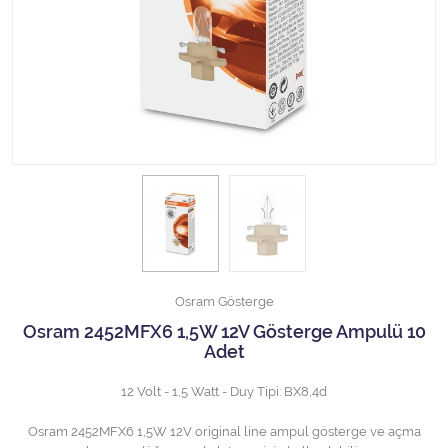
Halojen Off Road Rally Ampulü
Motosiklet Halojen Far Ampulü
Kamyon Halojen Far Ampulü
Kamyon Halojen Park Ampulü
Kamyon Gösterge Ampulü
Tüm Kategorileri Gör
Osram Gösterge
Osram 2452MFX6 1,5W 12V Gösterge Ampulü 10
Adet
12 Volt - 1,5 Watt - Duy Tipi: BX8,4d
Osram 2452MFX6 1,5W 12V original line ampul gösterge ve açma