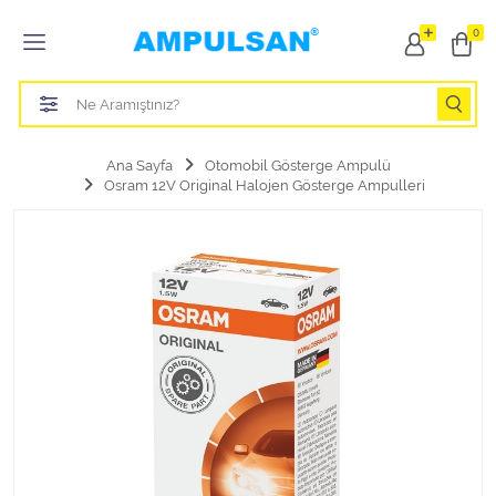
Tüm Kategoriler
0
Led Aydınlatma Ampulü
Tasarruflu Aydınlatma Ampulü
Ana Sayfa
Otomobil Gösterge Ampulü
Osram 12V Original Halojen Gösterge Ampulleri
Otomobil Halojen Far Ampulü
Otomobil Xenon Far Ampulü
Otomobil Led Far Ampulü
Otomobil Halojen Park Ampulü
Otomobil Led Park Ampulü
Otomobil Gösterge Ampulü