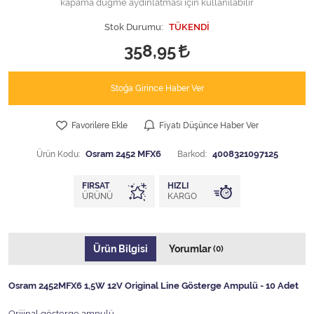
kapama düğme aydınlatması için kullanılabilir
Stok Durumu:
TÜKENDİ
358,95
Stoğa Girince Haber Ver
Favorilere Ekle
Fiyatı Düşünce Haber Ver
Ürün Kodu:
Osram 2452 MFX6
Barkod:
4008321097125
FIRSAT
HIZLI
ÜRÜNÜ
KARGO
Ürün Bilgisi
Yorumlar
(0)
Osram 2452MFX6 1,5W 12V Original Line Gösterge Ampulü - 10 Adet
Orijinal gösterge ampulü