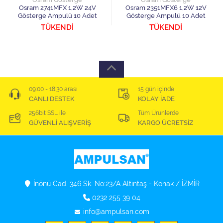
Osram 2741MFX 1,2W 24V
Osram 2351MFX6 1,2W 12V
Gösterge Ampulü 10 Adet
Gösterge Ampulü 10 Adet
TÜKENDİ
TÜKENDİ
09:00 - 18:30 arası
15 gün içinde
CANLI DESTEK
KOLAY İADE
256bit SSL ile
Tüm Ürünlerde
GÜVENLİ ALIŞVERİŞ
KARGO ÜCRETSİZ
İnönü Cad. 346 Sk. No:23/A Altıntaş - Konak / İZMİR
0232 255 39 04
info@ampulsan.com