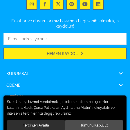
Fırsatlar ve duyurularımız hakkında bilgi sahibi olmak için
kaydolun!
HEMEN KAYDOL
KURUMSAL
ÖDEME
İLETİŞİM
Size daha iyi hizmet verebilmek için internet sitemizde çerezler
kullanılmaktadır. Çerez Politikaları Aydınlatma Metni’ni okuyabilir ve
dilerseniz tercihlerinizi değiştirebilirsiniz.
© 2026
Ampulsan®
. Tüm hakları saklıdır.
Tercihleri Ayarla
Tümünü Kabul Et