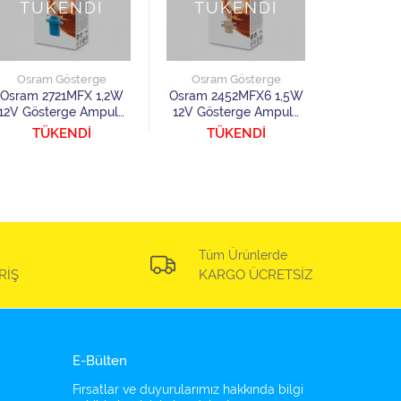
TÜKENDİ
TÜKENDİ
TÜ
Osram Gösterge
Osram Gösterge
Osram
Osram 2721MFX 1,2W
Osram 2452MFX6 1,5W
Osram 27
12V Gösterge Ampulü
12V Gösterge Ampulü
Gösterg
10 Adet
10 Adet
TÜKENDİ
TÜKENDİ
TÜ
Tüm Ürünlerde
RİŞ
KARGO ÜCRETSİZ
E-Bülten
Fırsatlar ve duyurularımız hakkında bilgi