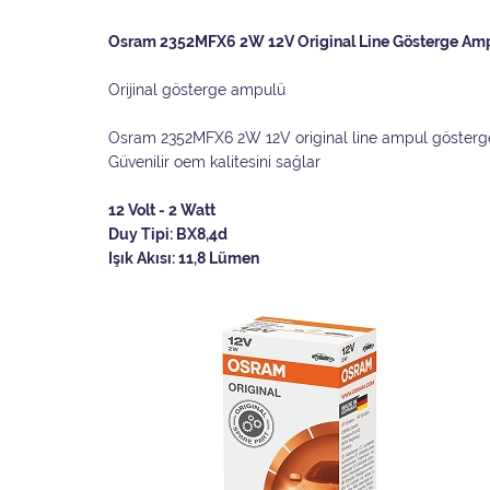
Osram 2352MFX6 2W 12V Original Line Gösterge Amp
Orijinal gösterge ampulü
Osram 2352MFX6 2W 12V original line ampul gösterge
Güvenilir oem kalitesini sağlar
12 Volt - 2 Watt
Duy Tipi: BX8,4d
Işık Akısı: 11,8 Lümen