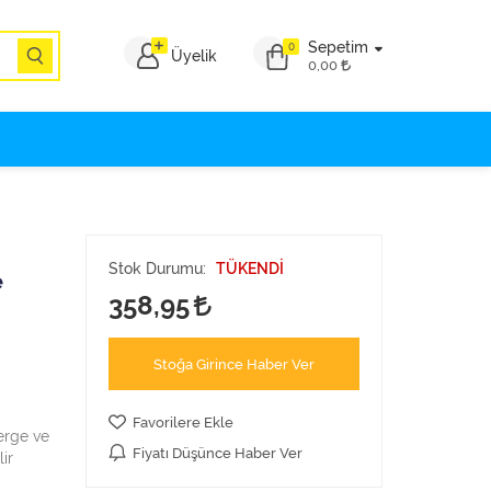
Sepetim
0
Üyelik
0,00
Stok Durumu:
TÜKENDİ
e
358,95
Stoğa Girince Haber Ver
Favorilere Ekle
erge ve
Fiyatı Düşünce Haber Ver
ir