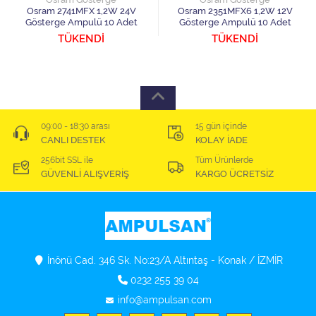
Osram 2741MFX 1,2W 24V
Osram 2351MFX6 1,2W 12V
Gösterge Ampulü 10 Adet
Gösterge Ampulü 10 Adet
TÜKENDİ
TÜKENDİ
09:00 - 18:30 arası
15 gün içinde
CANLI DESTEK
KOLAY İADE
256bit SSL ile
Tüm Ürünlerde
GÜVENLİ ALIŞVERİŞ
KARGO ÜCRETSİZ
İnönü Cad. 346 Sk. No:23/A Altıntaş - Konak / İZMİR
0232 255 39 04
info@ampulsan.com