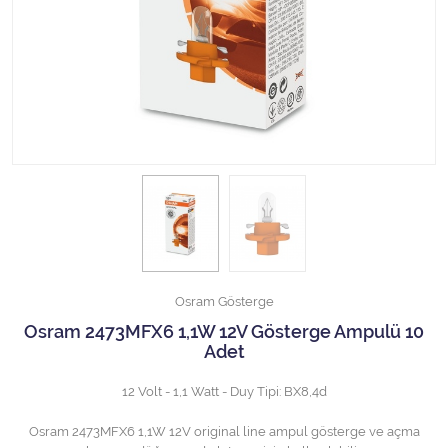
Halojen Off Road Rally Ampulü
Motosiklet Halojen Far Ampulü
Kamyon Halojen Far Ampulü
Kamyon Halojen Park Ampulü
Kamyon Gösterge Ampulü
Tüm Kategorileri Gör
Osram Gösterge
Osram 2473MFX6 1,1W 12V Gösterge Ampulü 10
Adet
12 Volt - 1,1 Watt - Duy Tipi: BX8,4d
Osram 2473MFX6 1,1W 12V original line ampul gösterge ve açma