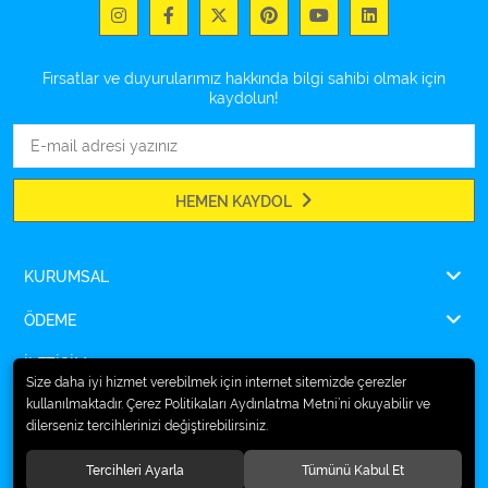
Fırsatlar ve duyurularımız hakkında bilgi sahibi olmak için
kaydolun!
HEMEN KAYDOL
KURUMSAL
ÖDEME
İLETİŞİM
Size daha iyi hizmet verebilmek için internet sitemizde çerezler
kullanılmaktadır. Çerez Politikaları Aydınlatma Metni’ni okuyabilir ve
dilerseniz tercihlerinizi değiştirebilirsiniz.
© 2026
Ampulsan®
. Tüm hakları saklıdır.
Tercihleri Ayarla
Tümünü Kabul Et