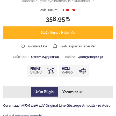
kapama düğme aydınlatması için kullanılabilir
Stok Durumu:
TÜKENDİ
358,95
Stoğa Girince Haber Ver
Favorilere Ekle
Fiyatı Düşünce Haber Ver
Ürün Kodu:
Osram 2473 MFX6
Barkod:
4008321096838
FIRSAT
HIZLI
ÜRÜNÜ
KARGO
Ürün Bilgisi
Yorumlar
(0)
Osram 2473MFX6 1,1W 12V Original Line Gösterge Ampulü - 10 Adet
Orijinal gösterge ampulü