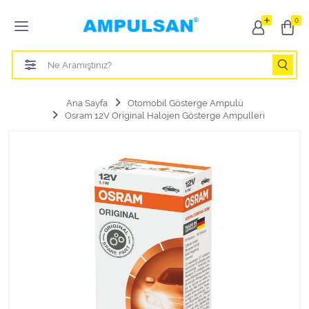
Tüm Kategoriler
0
Led Aydınlatma Ampulü
Tasarruflu Aydınlatma Ampulü
Ana Sayfa
Otomobil Gösterge Ampulü
Osram 12V Original Halojen Gösterge Ampulleri
Otomobil Halojen Far Ampulü
Otomobil Xenon Far Ampulü
Otomobil Led Far Ampulü
Otomobil Halojen Park Ampulü
Otomobil Led Park Ampulü
Otomobil Gösterge Ampulü