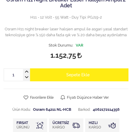
Adet
H11 - 12 Volt - 55 Watt - Duy Tipi: PGJ19-2
Osram H11 night breaker laser halojen ampul ile asgari yasal standart
teknolojiye göre % 150 daha fazla ışık ve % 20 daha beyaz aydınlatma
Stok Durumu:
VAR
1.152,75
Sepete Ekle
Favorilere Ekle
Fiyatı Düşünce Haber Ver
Ürün Kodu:
Osram 64211 NL-HCB
Barkod:
4062172114356
FIRSAT
ÜCRETSIZ
HIZLI
ÜRÜNÜ
KARGO
KARGO