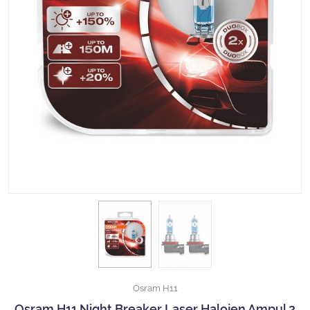
Halojen Off Road Rally Ampulü
Motosiklet Halojen Far Ampulü
Kamyon Halojen Far Ampulü
Kamyon Halojen Park Ampulü
Kamyon Gösterge Ampulü
Tüm Kategorileri Gör
Osram H11
Osram H11 Night Breaker Laser Halojen Ampul 2