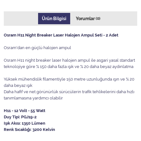
Ürün Bilgisi
Yorumlar
(0)
Osram H11 Night Breaker Laser Halojen Ampul Seti - 2 Adet
Osram'dan en güçlü halojen ampul
Osram H11 night breaker laser halojen ampul ile asgari yasal standart
teknolojiye göre % 150 daha fazla ışık ve % 20 daha beyaz aydınlatma
Yüksek mühendislik filamentiyle 150 metre uzunluğunda ışın ve % 20
daha beyaz ışık
Daha hafif ve net görünürlük sürücülerin trafik tehlikelerini daha hızlı
tanımlamasına yardımcı olabilir
H11 - 12 Volt - 55 Watt
Duy Tipi: PGJ19-2
Işık Akısı: 1350 Lümen
Renk Sıcaklığı: 3200 Kelvin