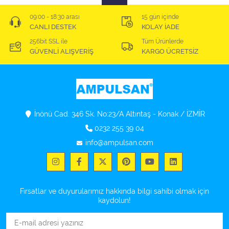
09:00 - 18:30 arası
15 gün içinde
CANLI DESTEK
KOLAY İADE
256bit SSL ile
Tüm Ürünlerde
GÜVENLİ ALIŞVERİŞ
KARGO ÜCRETSİZ
İnönü Cad. 346 Sk. No:23/A Altıntaş - Konak / İZMİR
0232 255 39 04
info@ampulsan.com
Fırsatlar ve duyurularımız hakkında bilgi sahibi olmak için
kaydolun!