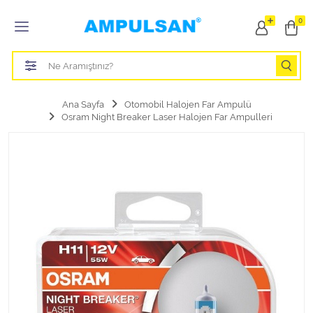
Tüm Kategoriler
0
Led Aydınlatma Ampulü
Tasarruflu Aydınlatma Ampulü
Ana Sayfa
Otomobil Halojen Far Ampulü
Osram Night Breaker Laser Halojen Far Ampulleri
Otomobil Halojen Far Ampulü
Otomobil Xenon Far Ampulü
Otomobil Led Far Ampulü
Otomobil Halojen Park Ampulü
Otomobil Led Park Ampulü
Otomobil Gösterge Ampulü