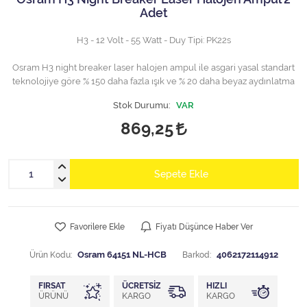
Adet
H3 - 12 Volt - 55 Watt - Duy Tipi: PK22s
Osram H3 night breaker laser halojen ampul ile asgari yasal standart
teknolojiye göre % 150 daha fazla ışık ve % 20 daha beyaz aydınlatma
Stok Durumu:
VAR
869,25
Sepete Ekle
Favorilere Ekle
Fiyatı Düşünce Haber Ver
Ürün Kodu:
Osram 64151 NL-HCB
Barkod:
4062172114912
FIRSAT
ÜCRETSIZ
HIZLI
ÜRÜNÜ
KARGO
KARGO