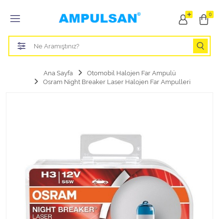
Tüm Kategoriler
0
Led Aydınlatma Ampulü
Tasarruflu Aydınlatma Ampulü
Ana Sayfa
Otomobil Halojen Far Ampulü
Osram Night Breaker Laser Halojen Far Ampulleri
Otomobil Halojen Far Ampulü
Otomobil Xenon Far Ampulü
Otomobil Led Far Ampulü
Otomobil Halojen Park Ampulü
Otomobil Led Park Ampulü
Otomobil Gösterge Ampulü