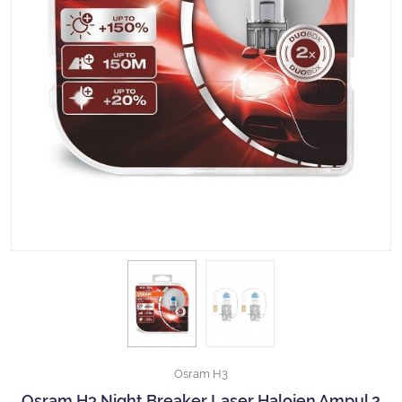
Halojen Off Road Rally Ampulü
Motosiklet Halojen Far Ampulü
Kamyon Halojen Far Ampulü
Kamyon Halojen Park Ampulü
Kamyon Gösterge Ampulü
Tüm Kategorileri Gör
Osram H3
Osram H3 Night Breaker Laser Halojen Ampul 2