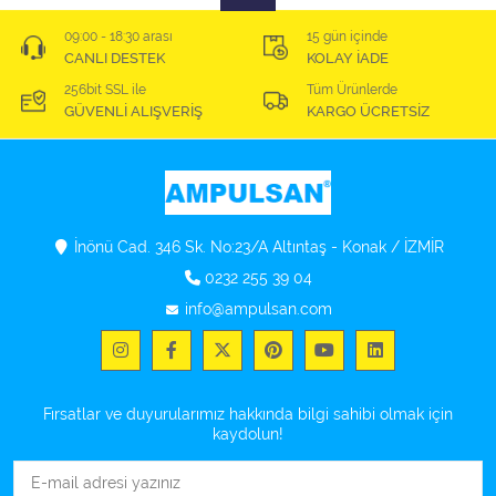
09:00 - 18:30 arası
15 gün içinde
CANLI DESTEK
KOLAY İADE
256bit SSL ile
Tüm Ürünlerde
GÜVENLİ ALIŞVERİŞ
KARGO ÜCRETSİZ
İnönü Cad. 346 Sk. No:23/A Altıntaş - Konak / İZMİR
0232 255 39 04
info@ampulsan.com
Fırsatlar ve duyurularımız hakkında bilgi sahibi olmak için
kaydolun!