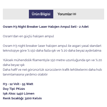
Ürün Bilgisi
Yorumlar
(0)
Osram H3 Night Breaker Laser Halojen Ampul Seti - 2 Adet
Osram'dan en güçlü halojen ampul
Osram H3 night breaker laser halojen ampul ile asgari yasal standart
teknolojiye göre % 150 daha fazla ışık ve % 20 daha beyaz aydınlatma
Yüksek mühendislik filamentiyle 150 metre uzunluğunda ışın ve % 20
daha beyaz ışık
Daha hafif ve net görünürlük sürücülerin trafik tehlikelerini daha hızlı
tanımlamasına yardımcı olabilir
H3 - 12 Volt - 55 Watt
Duy Tipi: PK22s
Işık Akısı: 1450 Lümen
Renk Sıcaklığı: 3200 Kelvin