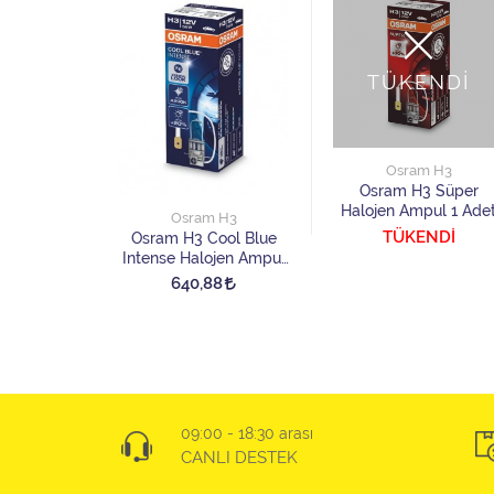
TÜKENDİ
Osram H3
Osram H3 Süper
Halojen Ampul 1 Ade
 H3
Osram H3
TÜKENDİ
 Night
Osram H3 Cool Blue
r Halojen
Intense Halojen Ampul
 Adet
1 Adet
5
640,88
09:00 - 18:30 arası
CANLI DESTEK