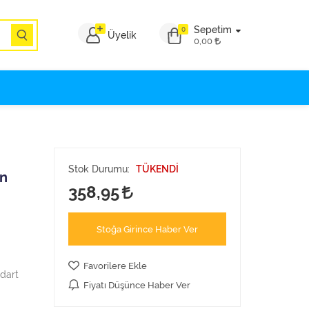
Sepetim
0
Üyelik
0,00
Stok Durumu:
TÜKENDİ
en
358,95
Stoğa Girince Haber Ver
Favorilere Ekle
ndart
Fiyatı Düşünce Haber Ver