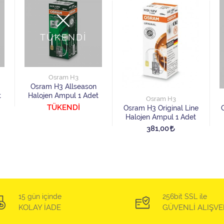
TÜKENDİ
Osram H3
Osram H3 Allseason
t
Halojen Ampul 1 Adet
Osram H3
TÜKENDİ
Osram H3 Original Line
Halojen Ampul 1 Adet
381,00
15 gün içinde
256bit SSL ile
KOLAY İADE
GÜVENLİ ALIŞVE