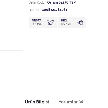
Ürün Kodu:
Osram 64156 TSP
Barkod:
4008321784261
FIRSAT
HIZLI
ÜRÜNÜ
KARGO
Ürün Bilgisi
Yorumlar
(0)