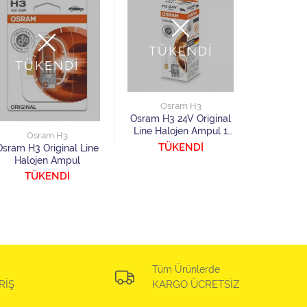
TÜKENDİ
TÜKENDİ
Osram H3
Osram H3 24V Original
Line Halojen Ampul 1
Osram H3
Os
Adet
TÜKENDİ
Osram H3 Original Line
Osram
Halojen Ampul
Breaker 
Ampu
TÜKENDİ
86
Tüm Ürünlerde
RİŞ
KARGO ÜCRETSİZ