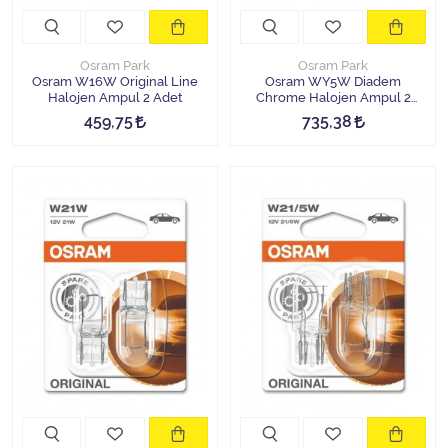
Osram Park
Osram Park
Osram W16W Original Line
Osram WY5W Diadem
Halojen Ampul 2 Adet
Chrome Halojen Ampul 2
Adet
459,75
735,38