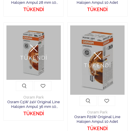
Halojen Ampul 28 mm 10
Halojen Ampul 10 Adet
Adet
TÜKENDİ
TÜKENDİ
TÜKENDİ
TÜKENDİ
Osram Park
Osram C5W 24V Original Line
Halojen Ampul 36 mm 10
Adet
Osram Park
TÜKENDİ
Osram P21W Original Line
Halojen Ampul 10 Adet
TÜKENDİ