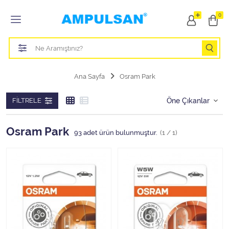
Tüm Kategoriler
0
Led Aydınlatma Ampulü
Tasarruflu Aydınlatma Ampulü
Ana Sayfa
Osram Park
Otomobil Halojen Far Ampulü
FILTRELE
Otomobil Xenon Far Ampulü
Osram Park
93
adet ürün bulunmuştur.
(1 / 1)
Otomobil Led Far Ampulü
Otomobil Halojen Park Ampulü
Otomobil Led Park Ampulü
Otomobil Gösterge Ampulü