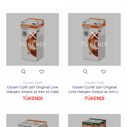
TÜKENDİ
TÜKENDİ
Osram Park
Osram Park
Osram C5W 24V Original Line
Osram C10W 24V Original
Halojen Ampul 41 mm 10 Adet
Line Halojen Ampul 41 mm 10
Adet
TÜKENDİ
TÜKENDİ