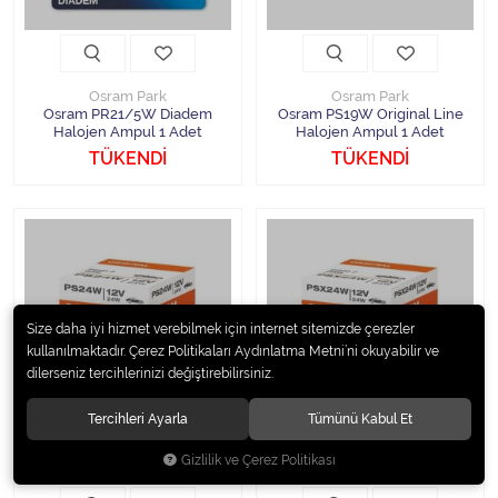
Osram Park
Osram Park
Osram PR21/5W Diadem
Osram PS19W Original Line
Halojen Ampul 1 Adet
Halojen Ampul 1 Adet
TÜKENDİ
TÜKENDİ
Size daha iyi hizmet verebilmek için internet sitemizde çerezler
kullanılmaktadır. Çerez Politikaları Aydınlatma Metni’ni okuyabilir ve
TÜKENDİ
TÜKENDİ
dilerseniz tercihlerinizi değiştirebilirsiniz.
Tercihleri Ayarla
Tümünü Kabul Et
Gizlilik ve Çerez Politikası