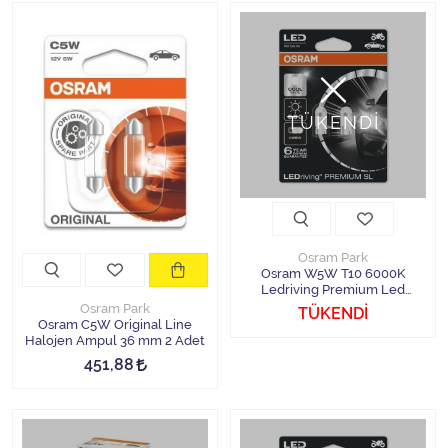
TÜKENDİ
Osram Park
Osram W5W T10 6000K
Ledriving Premium Led
Ampul 2 Adet
Osram Park
TÜKENDİ
Osram C5W Original Line
Halojen Ampul 36 mm 2 Adet
451,88