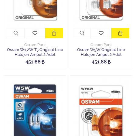
Halojen Off Road Rally Ampulü
Motosiklet Halojen Far Ampulü
Kamyon Halojen Far Ampulü
Osram Park
Osram Park
Kamyon Halojen Park Ampulü
Osram W1,2W T5 Original Line
Osram W5W Original Line
Halojen Ampul 2 Adet
Halojen Ampul 2 Adet
451,88
451,88
Kamyon Gösterge Ampulü
Tüm Kategorileri Gör