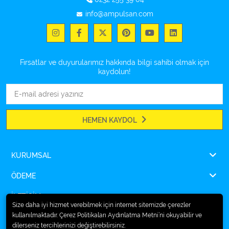
info@ampulsan.com
Fırsatlar ve duyurularımız hakkında bilgi sahibi olmak için
kaydolun!
HEMEN KAYDOL
KURUMSAL
ÖDEME
İLETİŞİM
Size daha iyi hizmet verebilmek için internet sitemizde çerezler
kullanılmaktadır. Çerez Politikaları Aydınlatma Metni’ni okuyabilir ve
dilerseniz tercihlerinizi değiştirebilirsiniz.