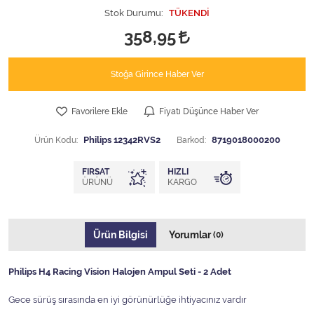
Stok Durumu:
TÜKENDİ
358,95
Stoğa Girince Haber Ver
Favorilere Ekle
Fiyatı Düşünce Haber Ver
Ürün Kodu:
Philips 12342RVS2
Barkod:
8719018000200
FIRSAT
HIZLI
ÜRÜNÜ
KARGO
Ürün Bilgisi
Yorumlar
(0)
Philips H4 Racing Vision Halojen Ampul Seti - 2 Adet
Gece sürüş sırasında en iyi görünürlüğe ihtiyacınız vardır