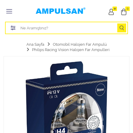
Tüm Kategoriler
0
Led Aydınlatma Ampulü
Tasarruflu Aydınlatma Ampulü
Ana Sayfa
Otomobil Halojen Far Ampulü
Philips Racing Vision Halojen Far Ampulleri
Otomobil Halojen Far Ampulü
Otomobil Xenon Far Ampulü
Otomobil Led Far Ampulü
Otomobil Halojen Park Ampulü
Otomobil Led Park Ampulü
Otomobil Gösterge Ampulü