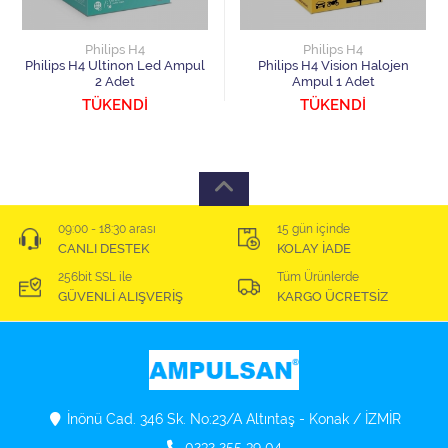
Philips H4
Philips H4
Philips H4 Ultinon Led Ampul
Philips H4 Vision Halojen
2 Adet
Ampul 1 Adet
TÜKENDİ
TÜKENDİ
09:00 - 18:30 arası
15 gün içinde
CANLI DESTEK
KOLAY İADE
256bit SSL ile
Tüm Ürünlerde
GÜVENLİ ALIŞVERİŞ
KARGO ÜCRETSİZ
İnönü Cad. 346 Sk. No:23/A Altıntaş - Konak / İZMİR
0232 255 39 04