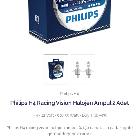
Halojen Off Road Rally Ampulü
Motosiklet Halojen Far Ampulü
Kamyon Halojen Far Ampulü
Kamyon Halojen Park Ampulü
Kamyon Gösterge Ampulü
Tüm Kategorileri Gör
Philips H4
Philips H4 Racing Vision Halojen Ampul 2 Adet
H4 - 12 Volt - 60/55 Watt - Duy Tipi: P43t
Philips H4 racing vision halojen ampul % 150 daha fazla parlaklığı ile
görünürlüğünüzü artırır