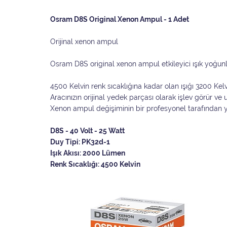
Osram D8S Original Xenon Ampul - 1 Adet
Orijinal xenon ampul
Osram D8S original xenon ampul etkileyici ışık yoğun
4500 Kelvin renk sıcaklığına kadar olan ışığı 3200 Kel
Aracınızın orijinal yedek parçası olarak işlev görür v
Xenon ampul değişiminin bir profesyonel tarafından ya
D8S - 40 Volt - 25 Watt
Duy Tipi: PK32d-1
Işık Akısı: 2000 Lümen
Renk Sıcaklığı: 4500 Kelvin