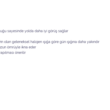
luğu sayesinde yolda daha iyi görüş sağlar
vin olan geleneksel halojen ışığa göre gün ışığına daha yakındır
e uzun ömrüyle ikna eder
pılması önerilir