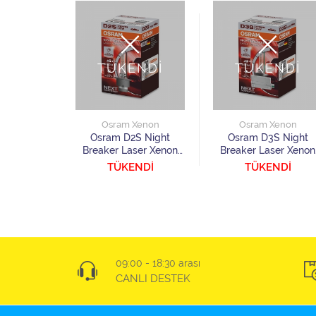
NDİ
TÜKENDİ
TÜKENDİ
Xenon
Osram Xenon
Osram Xenon
S Night
Osram D2S Night
Osram D3S Night
ser Xenon
Breaker Laser Xenon
Breaker Laser Xenon
 Adet
Ampul 1 Adet
Ampul 1 Adet
NDİ
TÜKENDİ
TÜKENDİ
09:00 - 18:30 arası
CANLI DESTEK