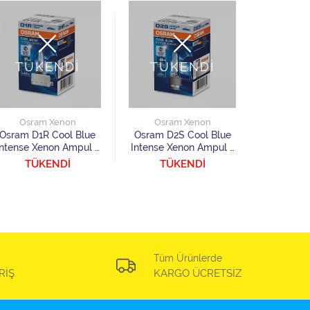
TÜKENDİ
TÜKENDİ
TÜ
Osram Xenon
Osram Xenon
Osra
Osram D1R Cool Blue
Osram D2S Cool Blue
Osram D2
Intense Xenon Ampul 1
Intense Xenon Ampul 1
Intense X
Adet
Adet
TÜKENDİ
TÜKENDİ
TÜ
Tüm Ürünlerde
RİŞ
KARGO ÜCRETSİZ