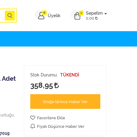
Sepetim
0
Üyelik
0,00
Stok Durumu:
TÜKENDİ
1 Adet
358,95
Stoğa Girince Haber Ver
ğunluğu
Favorilere Ekle
Fiyatı Düşünce Haber Ver
7019