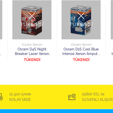
TÜKENDİ
TÜKENDİ
Osram Xenon
Osram Xenon
Osram D4S Night
Osram D1S Cool Blue
Breaker Laser Xenon
Intense Xenon Ampul 1
Ampul 1 Adet
Adet
TÜKENDİ
TÜKENDİ
15 gün içinde
256bit SSL ile
KOLAY İADE
GÜVENLİ ALIŞVE