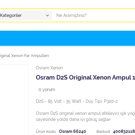
iginal Xenon Far Ampulleri
Osram Xenon
Osram D2S Original Xenon Ampul 1
0
yorum
D2S - 85 Volt - 35 Watt - Duy Tipi: P32d-2
Osram D2S original xenon ampul etkileyici ışık yo
sayesinde yolda daha iyi görüş sağlar
Ürün Kodu:
Osram 66240
Barkod:
400832118