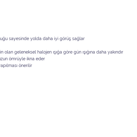
luğu sayesinde yolda daha iyi görüş sağlar
vin olan geleneksel halojen ışığa göre gün ışığına daha yakındır
e uzun ömrüyle ikna eder
pılması önerilir