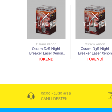
NDİ
TÜKENDİ
TÜKENDİ
Xenon
Osram Xenon
Osram Xenon
S Night
Osram D2S Night
Osram D3S Night
ser Xenon
Breaker Laser Xenon
Breaker Laser Xenon
 Adet
Ampul 1 Adet
Ampul 1 Adet
NDİ
TÜKENDİ
TÜKENDİ
09:00 - 18:30 arası
CANLI DESTEK