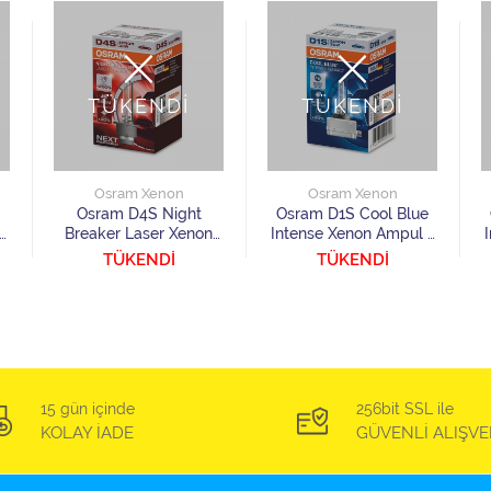
TÜKENDİ
TÜKENDİ
Osram Xenon
Osram Xenon
Osram D4S Night
Osram D1S Cool Blue
Breaker Laser Xenon
Intense Xenon Ampul 1
Ampul 1 Adet
Adet
TÜKENDİ
TÜKENDİ
15 gün içinde
256bit SSL ile
KOLAY İADE
GÜVENLİ ALIŞVE