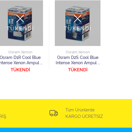
TÜKENDİ
TÜKENDİ
TÜ
Osram Xenon
Osram Xenon
Osra
Osram D1R Cool Blue
Osram D2S Cool Blue
Osram D2
Intense Xenon Ampul 1
Intense Xenon Ampul 1
Intense X
Adet
Adet
TÜKENDİ
TÜKENDİ
TÜ
Tüm Ürünlerde
RİŞ
KARGO ÜCRETSİZ