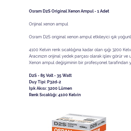
Osram D2S Original Xenon Ampul - 1 Adet
Orijinal xenon ampul
Osram D2S original xenon ampul etkileyici ışık yoğun
4100 Kelvin renk sıcaklığına kadar olan ışığı 3200 Kel
Aracınızın orijinal yedek parçası olarak işlev görür v
Xenon ampul değişiminin bir profesyonel tarafından ya
D2S - 85 Volt - 35 Watt
Duy Tipi: P32d-2
Işık Akısı: 3200 Lümen
Renk Sıcaklığı: 4100 Kelvin