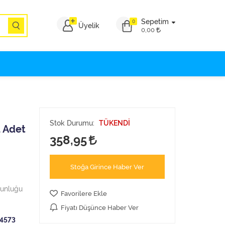
Sepetim
0
Üyelik
0,00
Stok Durumu:
TÜKENDİ
 Adet
358,95
Stoğa Girince Haber Ver
ğunluğu
Favorilere Ekle
Fiyatı Düşünce Haber Ver
4573