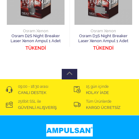
TÜKENDİ
TÜKENDİ
Osram Xenon
Osram Xenon
Osram D2S Night Breaker
Osram D3S Night Breaker
Laser Xenon Ampul 1 Adet
Laser Xenon Ampul 1 Adet
TÜKENDİ
TÜKENDİ
09:00 - 18:30 arası
15 gün içinde
CANLI DESTEK
KOLAY İADE
256bit SSL ile
Tüm Ürünlerde
GÜVENLİ ALIŞVERİŞ
KARGO ÜCRETSİZ