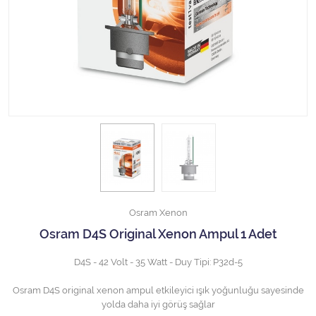
Halojen Off Road Rally Ampulü
Motosiklet Halojen Far Ampulü
Kamyon Halojen Far Ampulü
Kamyon Halojen Park Ampulü
Kamyon Gösterge Ampulü
Tüm Kategorileri Gör
Osram Xenon
Osram D4S Original Xenon Ampul 1 Adet
D4S - 42 Volt - 35 Watt - Duy Tipi: P32d-5
Osram D4S original xenon ampul etkileyici ışık yoğunluğu sayesinde
yolda daha iyi görüş sağlar