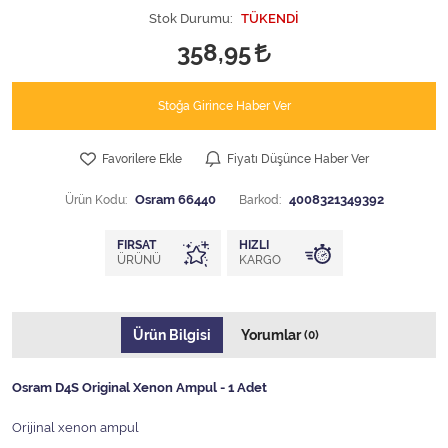
Stok Durumu:
TÜKENDİ
358,95
Stoğa Girince Haber Ver
Favorilere Ekle
Fiyatı Düşünce Haber Ver
Ürün Kodu:
Osram 66440
Barkod:
4008321349392
FIRSAT
HIZLI
ÜRÜNÜ
KARGO
Ürün Bilgisi
Yorumlar
(0)
Osram D4S Original Xenon Ampul - 1 Adet
Orijinal xenon ampul