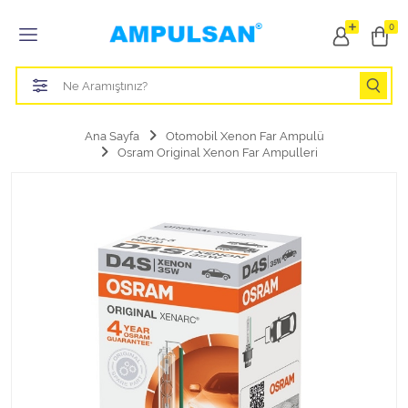
Tüm Kategoriler
0
Led Aydınlatma Ampulü
Tasarruflu Aydınlatma Ampulü
Ana Sayfa
Otomobil Xenon Far Ampulü
Osram Original Xenon Far Ampulleri
Otomobil Halojen Far Ampulü
Otomobil Xenon Far Ampulü
Otomobil Led Far Ampulü
Otomobil Halojen Park Ampulü
Otomobil Led Park Ampulü
Otomobil Gösterge Ampulü