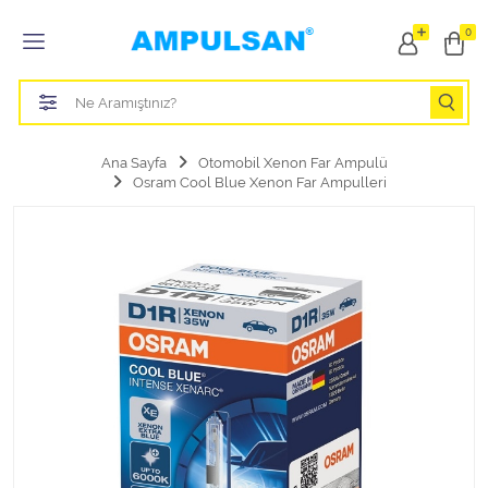
Tüm Kategoriler
0
Led Aydınlatma Ampulü
Tasarruflu Aydınlatma Ampulü
Ana Sayfa
Otomobil Xenon Far Ampulü
Osram Cool Blue Xenon Far Ampulleri
Otomobil Halojen Far Ampulü
Otomobil Xenon Far Ampulü
Otomobil Led Far Ampulü
Otomobil Halojen Park Ampulü
Otomobil Led Park Ampulü
Otomobil Gösterge Ampulü