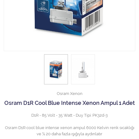
Halojen Off Road Rally Ampulü
Motosiklet Halojen Far Ampulü
Kamyon Halojen Far Ampulü
Kamyon Halojen Park Ampulü
Kamyon Gösterge Ampulü
Tüm Kategorileri Gör
Osram Xenon
Osram D1R Cool Blue Intense Xenon Ampul 1 Adet
D1R - 85 Volt - 35 Watt - Duy Tipi: PK32d-3
Osram D1R cool blue intense xenon ampul 6000 Kelvin renk sıcaklığı
ve % 20 daha fazla ışığıyla aydınlatır