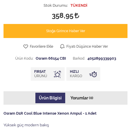
Stok Durumu:
TÜKENDİ
358,95
Stoğa Girince Haber Ver
Favorilere Ekle
Fiyatı Düşünce Haber Ver
Ürün Kodu:
Osram 66154 CBI
Barkod:
4052899339903
FIRSAT
HIZLI
ÜRÜNÜ
KARGO
Ürün Bilgisi
Yorumlar
(0)
Osram D1R Cool Blue Intense Xenon Ampul - 1 Adet
Yüksek güç modern bakış