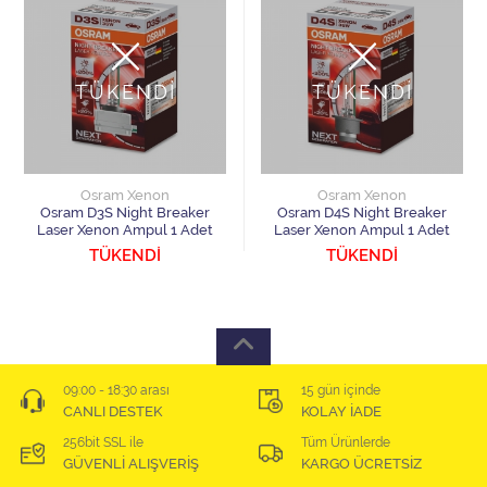
TÜKENDİ
TÜKENDİ
Osram Xenon
Osram Xenon
Osram D3S Night Breaker
Osram D4S Night Breaker
Laser Xenon Ampul 1 Adet
Laser Xenon Ampul 1 Adet
TÜKENDİ
TÜKENDİ
09:00 - 18:30 arası
15 gün içinde
CANLI DESTEK
KOLAY İADE
256bit SSL ile
Tüm Ürünlerde
GÜVENLİ ALIŞVERİŞ
KARGO ÜCRETSİZ