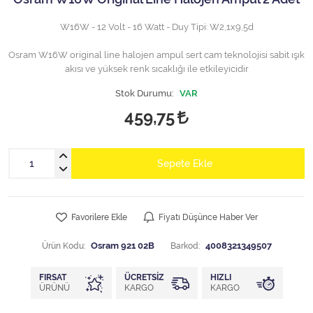
W16W - 12 Volt - 16 Watt - Duy Tipi: W2,1x9,5d
Osram W16W original line halojen ampul sert cam teknolojisi sabit ışık
akısı ve yüksek renk sıcaklığı ile etkileyicidir
Stok Durumu:
VAR
459,75
Sepete Ekle
Favorilere Ekle
Fiyatı Düşünce Haber Ver
Ürün Kodu:
Osram 921 02B
Barkod:
4008321349507
FIRSAT
ÜCRETSIZ
HIZLI
ÜRÜNÜ
KARGO
KARGO