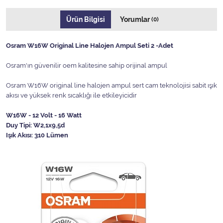
Ürün Bilgisi
Yorumlar
(0)
Osram W16W Original Line Halojen Ampul Seti 2 -Adet
Osram'ın güvenilir oem kalitesine sahip orijinal ampul
Osram W16W original line halojen ampul sert cam teknolojisi sabit ışık
akısı ve yüksek renk sıcaklığı ile etkileyicidir
W16W - 12 Volt - 16 Watt
Duy Tipi: W2,1x9,5d
Işık Akısı: 310 Lümen