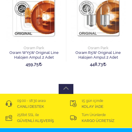
Osram Park
Osram Park
Osram WY5W Original Line
Osram R5W Original Line
Halojen Ampul 2 Adet
Halojen Ampul 2 Adet
459,75
448,73
09:00 - 18:30 arası
15 gün içinde
CANLI DESTEK
KOLAY İADE
256bit SSL ile
Tüm Ürünlerde
GÜVENLİ ALIŞVERİŞ
KARGO ÜCRETSİZ