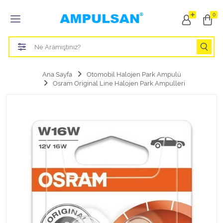
Tüm Kategoriler
0
Led Aydınlatma Ampulü
Tasarruflu Aydınlatma Ampulü
Ana Sayfa
Otomobil Halojen Park Ampulü
Osram Original Line Halojen Park Ampulleri
Otomobil Halojen Far Ampulü
Otomobil Xenon Far Ampulü
Otomobil Led Far Ampulü
Otomobil Halojen Park Ampulü
Otomobil Led Park Ampulü
Otomobil Gösterge Ampulü