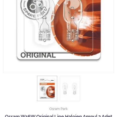
Halojen Off Road Rally Ampulü
Motosiklet Halojen Far Ampulü
Kamyon Halojen Far Ampulü
Kamyon Halojen Park Ampulü
Kamyon Gösterge Ampulü
Tüm Kategorileri Gör
Osram Park
Osram W16W Original Line Halojen Ampul 2 Adet