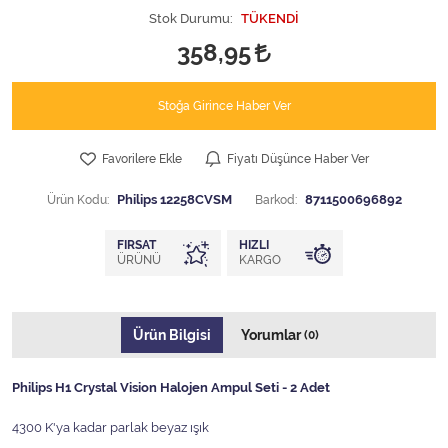
Stok Durumu:
TÜKENDİ
358,95
Stoğa Girince Haber Ver
Favorilere Ekle
Fiyatı Düşünce Haber Ver
Ürün Kodu:
Philips 12258CVSM
Barkod:
8711500696892
FIRSAT
HIZLI
ÜRÜNÜ
KARGO
Ürün Bilgisi
Yorumlar
(0)
Philips H1 Crystal Vision Halojen Ampul Seti - 2 Adet
4300 K'ya kadar parlak beyaz ışık