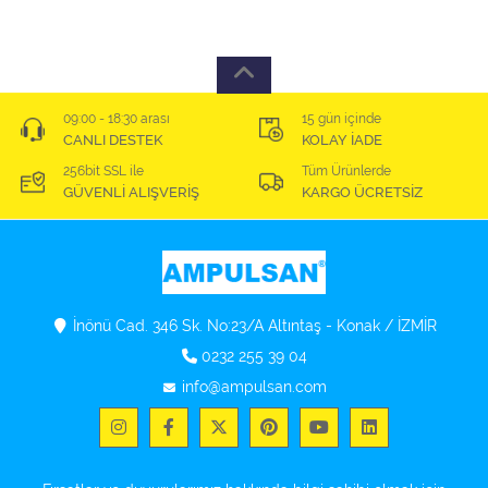
09:00 - 18:30 arası
15 gün içinde
CANLI DESTEK
KOLAY İADE
256bit SSL ile
Tüm Ürünlerde
GÜVENLİ ALIŞVERİŞ
KARGO ÜCRETSİZ
İnönü Cad. 346 Sk. No:23/A Altıntaş - Konak / İZMİR
0232 255 39 04
info@ampulsan.com