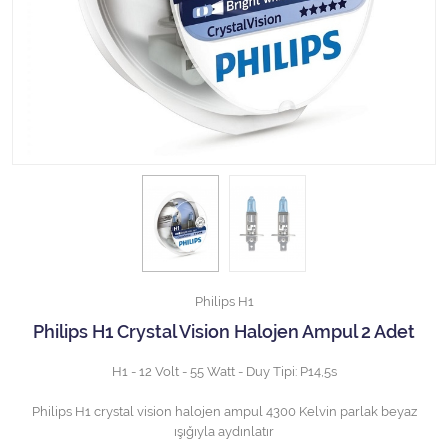
Halojen Off Road Rally Ampulü
Motosiklet Halojen Far Ampulü
Kamyon Halojen Far Ampulü
Kamyon Halojen Park Ampulü
Kamyon Gösterge Ampulü
Tüm Kategorileri Gör
Philips H1
Philips H1 Crystal Vision Halojen Ampul 2 Adet
H1 - 12 Volt - 55 Watt - Duy Tipi: P14,5s
Philips H1 crystal vision halojen ampul 4300 Kelvin parlak beyaz
ışığıyla aydınlatır