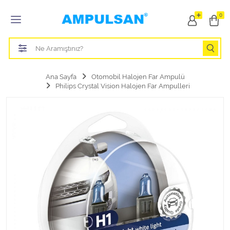
Tüm Kategoriler
0
Led Aydınlatma Ampulü
Tasarruflu Aydınlatma Ampulü
Ana Sayfa
Otomobil Halojen Far Ampulü
Philips Crystal Vision Halojen Far Ampulleri
Otomobil Halojen Far Ampulü
Otomobil Xenon Far Ampulü
Otomobil Led Far Ampulü
Otomobil Halojen Park Ampulü
Otomobil Led Park Ampulü
Otomobil Gösterge Ampulü