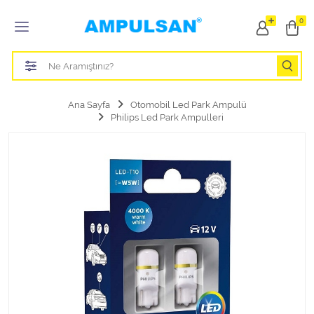
Tüm Kategoriler
0
Led Aydınlatma Ampulü
Tasarruflu Aydınlatma Ampulü
Ana Sayfa
Otomobil Led Park Ampulü
Philips Led Park Ampulleri
Otomobil Halojen Far Ampulü
Otomobil Xenon Far Ampulü
Otomobil Led Far Ampulü
Otomobil Halojen Park Ampulü
Otomobil Led Park Ampulü
Otomobil Gösterge Ampulü