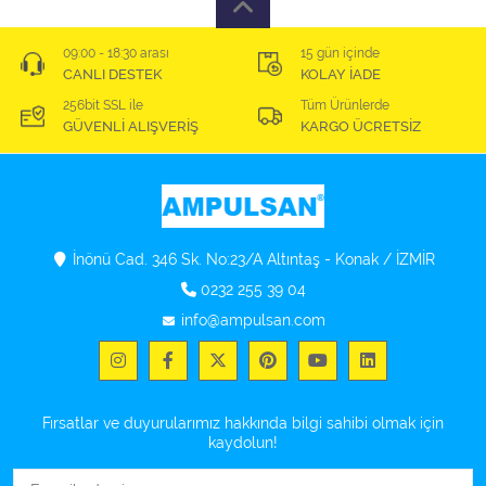
09:00 - 18:30 arası
15 gün içinde
CANLI DESTEK
KOLAY İADE
256bit SSL ile
Tüm Ürünlerde
GÜVENLİ ALIŞVERİŞ
KARGO ÜCRETSİZ
İnönü Cad. 346 Sk. No:23/A Altıntaş - Konak / İZMİR
0232 255 39 04
info@ampulsan.com
Fırsatlar ve duyurularımız hakkında bilgi sahibi olmak için
kaydolun!