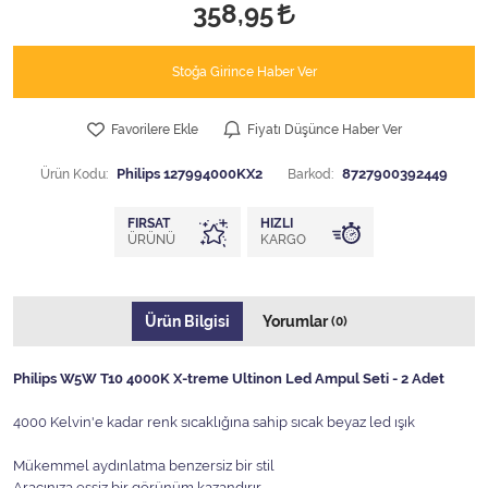
358,95
Stoğa Girince Haber Ver
Favorilere Ekle
Fiyatı Düşünce Haber Ver
Ürün Kodu:
Philips 127994000KX2
Barkod:
8727900392449
FIRSAT
HIZLI
ÜRÜNÜ
KARGO
Ürün Bilgisi
Yorumlar
(0)
Philips W5W T10 4000K X-treme Ultinon Led Ampul Seti - 2 Adet
4000 Kelvin'e kadar renk sıcaklığına sahip sıcak beyaz led ışık
Mükemmel aydınlatma benzersiz bir stil
Aracınıza eşsiz bir görünüm kazandırır