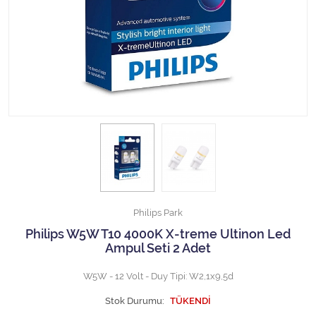
Halojen Off Road Rally Ampulü
Motosiklet Halojen Far Ampulü
Kamyon Halojen Far Ampulü
Kamyon Halojen Park Ampulü
Kamyon Gösterge Ampulü
Tüm Kategorileri Gör
Philips Park
Philips W5W T10 4000K X-treme Ultinon Led
Ampul Seti 2 Adet
W5W - 12 Volt - Duy Tipi: W2,1x9,5d
Stok Durumu:
TÜKENDİ