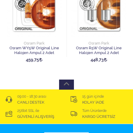
Osram Park
Osram Park
Osram WY5W Original Line
Osram R5W Original Line
Halojen Ampul 2 Adet
Halojen Ampul 2 Adet
459,75
448,73
09:00 - 18:30 arası
15 gün içinde
CANLI DESTEK
KOLAY İADE
256bit SSL ile
Tüm Ürünlerde
GÜVENLİ ALIŞVERİŞ
KARGO ÜCRETSİZ