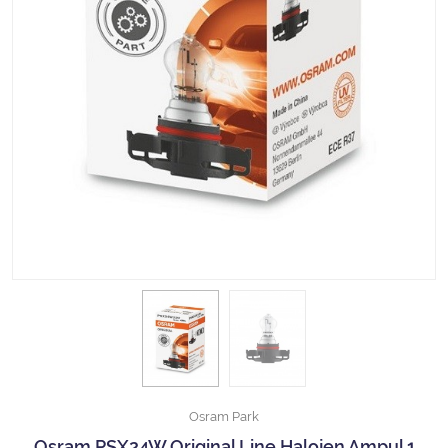
Halojen Off Road Rally Ampulü
Motosiklet Halojen Far Ampulü
Kamyon Halojen Far Ampulü
Kamyon Halojen Park Ampulü
Kamyon Gösterge Ampulü
Tüm Kategorileri Gör
Osram Park
Osram PSX24W Original Line Halojen Ampul 1