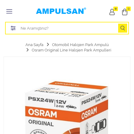
Tüm Kategoriler
0
Led Aydınlatma Ampulü
Tasarruflu Aydınlatma Ampulü
Ana Sayfa
Otomobil Halojen Park Ampulü
Osram Original Line Halojen Park Ampulleri
Otomobil Halojen Far Ampulü
Otomobil Xenon Far Ampulü
Otomobil Led Far Ampulü
Otomobil Halojen Park Ampulü
Otomobil Led Park Ampulü
Otomobil Gösterge Ampulü