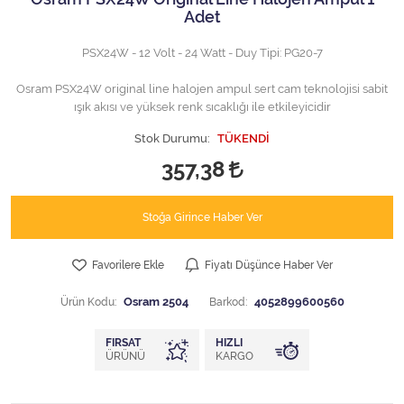
Adet
PSX24W - 12 Volt - 24 Watt - Duy Tipi: PG20-7
Osram PSX24W original line halojen ampul sert cam teknolojisi sabit
ışık akısı ve yüksek renk sıcaklığı ile etkileyicidir
Stok Durumu:
TÜKENDİ
357,38
Stoğa Girince Haber Ver
Favorilere Ekle
Fiyatı Düşünce Haber Ver
Ürün Kodu:
Osram 2504
Barkod:
4052899600560
FIRSAT
HIZLI
ÜRÜNÜ
KARGO