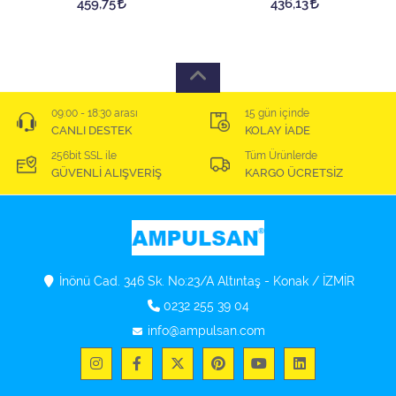
459,75
436,13
09:00 - 18:30 arası
15 gün içinde
CANLI DESTEK
KOLAY İADE
256bit SSL ile
Tüm Ürünlerde
GÜVENLİ ALIŞVERİŞ
KARGO ÜCRETSİZ
İnönü Cad. 346 Sk. No:23/A Altıntaş - Konak / İZMİR
0232 255 39 04
info@ampulsan.com