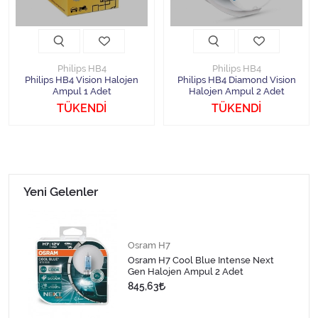
Halojen Off Road Rally Ampulü
Motosiklet Halojen Far Ampulü
Philips HB4
Philips HB4
Philips HB4 Vision Halojen
Philips HB4 Diamond Vision
Kamyon Halojen Far Ampulü
Ampul 1 Adet
Halojen Ampul 2 Adet
TÜKENDİ
TÜKENDİ
Kamyon Halojen Park Ampulü
Kamyon Gösterge Ampulü
Tüm Kategorileri Gör
Yeni Gelenler
Osram H7
Osram H7 Cool Blue Intense Next
Gen Halojen Ampul 2 Adet
845,63