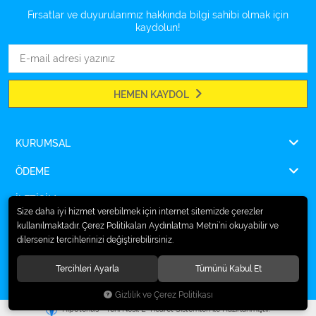
Fırsatlar ve duyurularımız hakkında bilgi sahibi olmak için
kaydolun!
HEMEN KAYDOL
KURUMSAL
ÖDEME
İLETİŞİM
Size daha iyi hizmet verebilmek için internet sitemizde çerezler
kullanılmaktadır. Çerez Politikaları Aydınlatma Metni’ni okuyabilir ve
dilerseniz tercihlerinizi değiştirebilirsiniz.
© 2026
Ampulsan®
. Tüm hakları saklıdır.
Tercihleri Ayarla
Tümünü Kabul Et
Gizlilik ve Çerez Politikası
®
Hipotenüs
Yeni Nesil E-Ticaret Sistemleri ile Hazırlanmıştır.