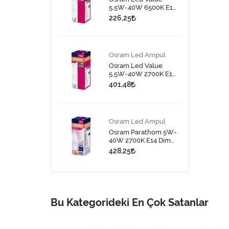
5,5W-40W 6500K E14
Led Ampul
226,25
Osram Led Ampul
Osram Led Value
5,5W-40W 2700K E14
Led Ampul
401,48
Osram Led Ampul
Osram Parathom 5W-
40W 2700K E14 Dim
Edilebilir Led Ampul
428,25
Bu Kategorideki En Çok Satanlar