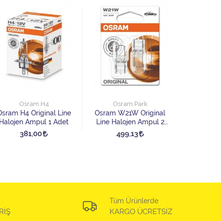
Os
Osram H8 
Halojen 
Osram H4
Osram Park
45
Osram H4 Original Line
Osram W21W Original
Halojen Ampul 1 Adet
Line Halojen Ampul 2
Adet
381,00
499,13
Tüm Ürünlerde
RİŞ
KARGO ÜCRETSİZ