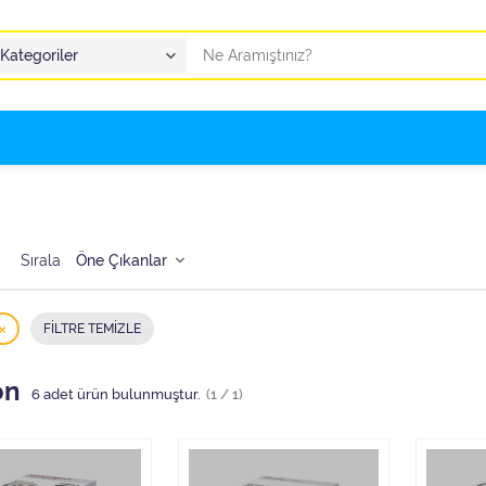
Sırala
FILTRE TEMIZLE
on
6
adet ürün bulunmuştur.
(1 / 1)