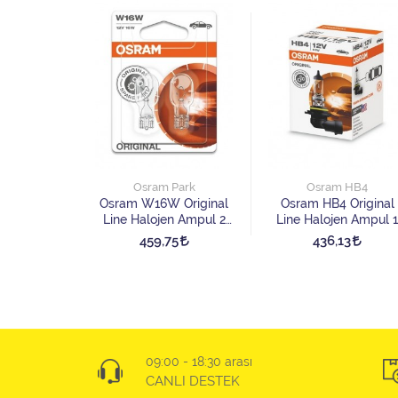
Park
Osram Park
Osram HB4
Cool Blue
Osram W16W Original
Osram HB4 Original
ojen Ampul
Line Halojen Ampul 2
Line Halojen Ampul 1
et
Adet
Adet
8
459,75
436,13
09:00 - 18:30 arası
CANLI DESTEK