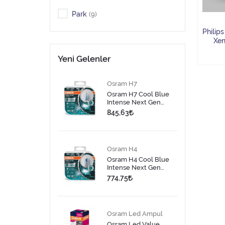
Park
(9)
Philip
Öne Çıkanlar
(7)
Xen
Yeni Gelenler
Osram H7
Osram H7 Cool Blue
Intense Next Gen
Halojen Ampul 2 Adet
845,63
Osram H4
Osram H4 Cool Blue
Intense Next Gen
Halojen Ampul 2 Adet
774,75
Osram Led Ampul
Osram Led Value