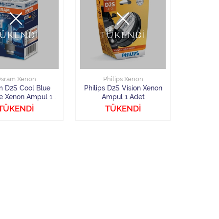
ÜKENDİ
TÜKENDİ
sram Xenon
Philips Xenon
 D2S Cool Blue
Philips D2S Vision Xenon
se Xenon Ampul 1
Ampul 1 Adet
Adet
TÜKENDİ
TÜKENDİ