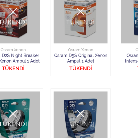
TÜKENDİ
TÜKENDİ
T
Osram Xenon
Osram Xenon
O
 D2S Night Breaker
Osram D5S Original Xenon
Osram
Xenon Ampul 1 Adet
Ampul 1 Adet
Inten
TÜKENDİ
TÜKENDİ
TÜKENDİ
TÜKENDİ