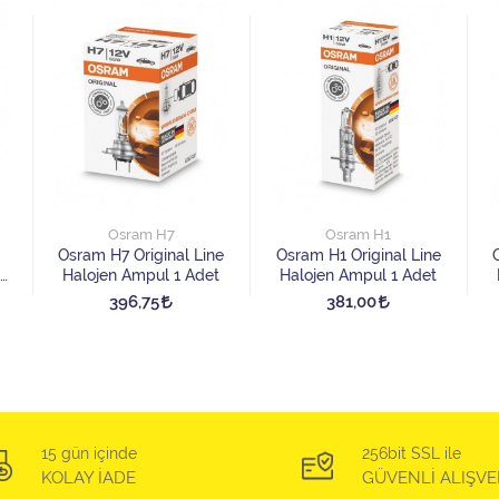
Osram H7
Osram H1
Osram H7 Original Line
Osram H1 Original Line
Halojen Ampul 1 Adet
Halojen Ampul 1 Adet
396,75
381,00
15 gün içinde
256bit SSL ile
KOLAY İADE
GÜVENLİ ALIŞVE