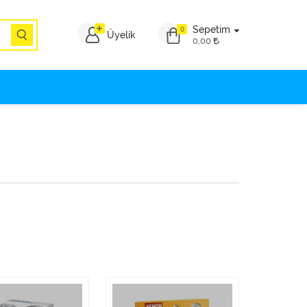
Sepetim
0
Üyelik
0,00