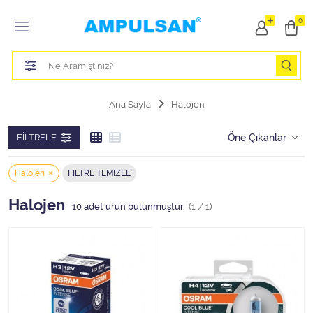
Tüm Kategoriler
0
Led Aydınlatma Ampulü
Tasarruflu Aydınlatma Ampulü
Ana Sayfa
Halojen
Otomobil Halojen Far Ampulü
FILTRELE
Otomobil Xenon Far Ampulü
Halojen
FILTRE TEMIZLE
Otomobil Led Far Ampulü
Halojen
10
adet ürün bulunmuştur.
(1 / 1)
Otomobil Halojen Park Ampulü
Otomobil Led Park Ampulü
Otomobil Gösterge Ampulü