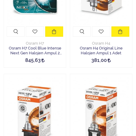
Osram H7
Osram H4
Osram H7 Cool Blue Intense
Osram H4 Original Line
Next Gen Halojen Ampul 2
Halojen Ampul 1 Adet
Adet
845,63
381,00