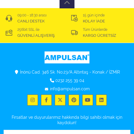
09:00 - 18:30 arası
15 gün içinde
CANLI DESTEK
KOLAY İADE
256bit SSL ile
Tüm Ürünlerde
GÜVENLİ ALIŞVERİŞ
KARGO ÜCRETSİZ
İnönü Cad. 346 Sk. No:23/A Altıntaş - Konak / İZMİR
0232 255 39 04
info@ampulsan.com
Fırsatlar ve duyurularımız hakkında bilgi sahibi olmak için
kaydolun!