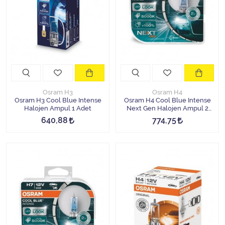
Halojen Off Road Rally Ampulü
Motosiklet Halojen Far Ampulü
Kamyon Halojen Far Ampulü
Kamyon Halojen Park Ampulü
Osram H3
Osram H4
Osram H3 Cool Blue Intense
Osram H4 Cool Blue Intense
Kamyon Gösterge Ampulü
Halojen Ampul 1 Adet
Next Gen Halojen Ampul 2
Adet
640,88
774,75
Tüm Kategorileri Gör