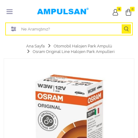
Tüm Kategoriler
0
Led Aydınlatma Ampulü
Tasarruflu Aydınlatma Ampulü
Ana Sayfa
Otomobil Halojen Park Ampulü
Osram Original Line Halojen Park Ampulleri
Otomobil Halojen Far Ampulü
Otomobil Xenon Far Ampulü
Otomobil Led Far Ampulü
Otomobil Halojen Park Ampulü
Otomobil Led Park Ampulü
Otomobil Gösterge Ampulü