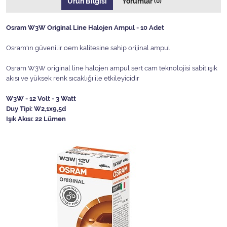
Ürün Bilgisi
Yorumlar
(0)
Osram W3W Original Line Halojen Ampul - 10 Adet
Osram'ın güvenilir oem kalitesine sahip orijinal ampul
Osram W3W original line halojen ampul sert cam teknolojisi sabit ışık
akısı ve yüksek renk sıcaklığı ile etkileyicidir
W3W - 12 Volt - 3 Watt
Duy Tipi: W2,1x9,5d
Işık Akısı: 22 Lümen