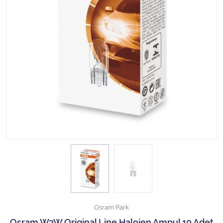
Halojen Off Road Rally Ampulü
Motosiklet Halojen Far Ampulü
Kamyon Halojen Far Ampulü
Kamyon Halojen Park Ampulü
Kamyon Gösterge Ampulü
Tüm Kategorileri Gör
Osram Park
Osram W3W Original Line Halojen Ampul 10 Adet