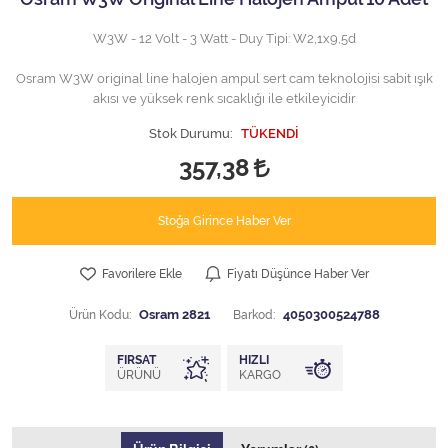
W3W - 12 Volt - 3 Watt - Duy Tipi: W2,1x9,5d
Osram W3W original line halojen ampul sert cam teknolojisi sabit ışık
akısı ve yüksek renk sıcaklığı ile etkileyicidir
Stok Durumu:
TÜKENDİ
357,38
Stoğa Girince Haber Ver
Favorilere Ekle
Fiyatı Düşünce Haber Ver
Ürün Kodu:
Osram 2821
Barkod:
4050300524788
FIRSAT
HIZLI
ÜRÜNÜ
KARGO