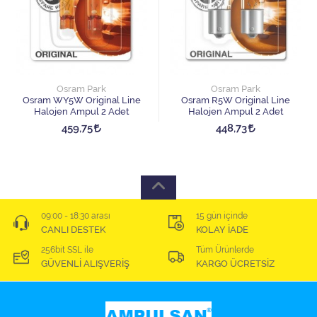
Osram Park
Osram Park
Osram WY5W Original Line
Osram R5W Original Line
Halojen Ampul 2 Adet
Halojen Ampul 2 Adet
459,75
448,73
09:00 - 18:30 arası
15 gün içinde
CANLI DESTEK
KOLAY İADE
256bit SSL ile
Tüm Ürünlerde
GÜVENLİ ALIŞVERİŞ
KARGO ÜCRETSİZ