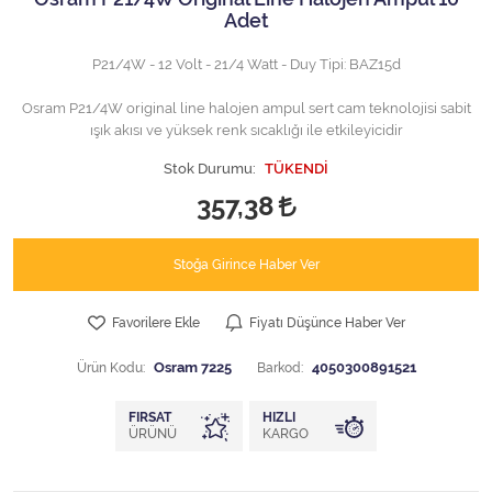
Adet
P21/4W - 12 Volt - 21/4 Watt - Duy Tipi: BAZ15d
Osram P21/4W original line halojen ampul sert cam teknolojisi sabit
ışık akısı ve yüksek renk sıcaklığı ile etkileyicidir
Stok Durumu:
TÜKENDİ
357,38
Stoğa Girince Haber Ver
Favorilere Ekle
Fiyatı Düşünce Haber Ver
Ürün Kodu:
Osram 7225
Barkod:
4050300891521
FIRSAT
HIZLI
ÜRÜNÜ
KARGO