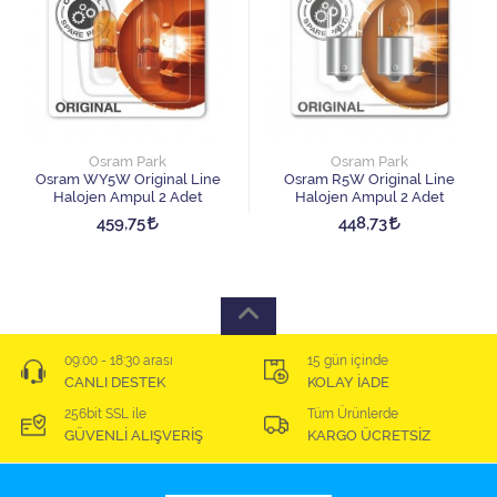
Osram Park
Osram Park
Osram WY5W Original Line
Osram R5W Original Line
Halojen Ampul 2 Adet
Halojen Ampul 2 Adet
459,75
448,73
09:00 - 18:30 arası
15 gün içinde
CANLI DESTEK
KOLAY İADE
256bit SSL ile
Tüm Ürünlerde
GÜVENLİ ALIŞVERİŞ
KARGO ÜCRETSİZ