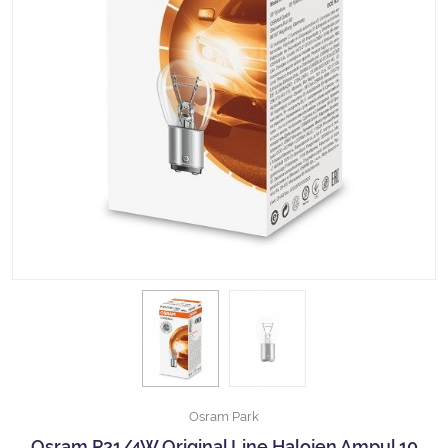
Halojen Off Road Rally Ampulü
Motosiklet Halojen Far Ampulü
Kamyon Halojen Far Ampulü
Kamyon Halojen Park Ampulü
Kamyon Gösterge Ampulü
Tüm Kategorileri Gör
Osram Park
Osram P21/4W Original Line Halojen Ampul 10