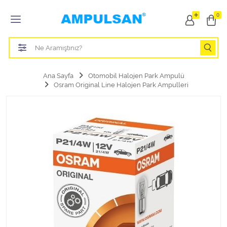
Tüm Kategoriler
0
Led Aydınlatma Ampulü
Tasarruflu Aydınlatma Ampulü
Ana Sayfa
Otomobil Halojen Park Ampulü
Osram Original Line Halojen Park Ampulleri
Otomobil Halojen Far Ampulü
Otomobil Xenon Far Ampulü
Otomobil Led Far Ampulü
Otomobil Halojen Park Ampulü
Otomobil Led Park Ampulü
Otomobil Gösterge Ampulü