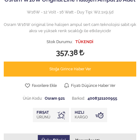
W16W - 12 Volt - 16 Watt - Duy Tipi: W2,1x9,5d
Osram W16W original line halojen ampul sert cam teknolojisi sabit ışık
akısı ve yüksek renk sıcaklığı ile etkileyicidir
Stok Durumu:
TÜKENDİ
357,38
Stoğa Girince Haber Ver
Favorilere Ekle
Fiyatı Düşünce Haber Ver
Ürün Kodu:
Osram 921
Barkod:
4008321100955
FIRSAT
HIZLI
ÜRÜNÜ
KARGO