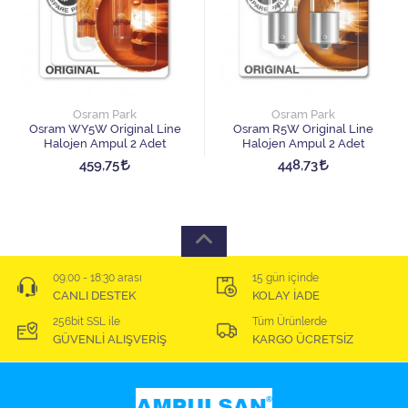
Osram Park
Osram Park
Osram WY5W Original Line
Osram R5W Original Line
Halojen Ampul 2 Adet
Halojen Ampul 2 Adet
459,75
448,73
09:00 - 18:30 arası
15 gün içinde
CANLI DESTEK
KOLAY İADE
256bit SSL ile
Tüm Ürünlerde
GÜVENLİ ALIŞVERİŞ
KARGO ÜCRETSİZ