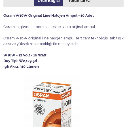
Ürün Bilgisi
Yorumlar
(0)
Osram W16W Original Line Halojen Ampul - 10 Adet
Osram'ın güvenilir oem kalitesine sahip orijinal ampul
Osram W16W original line halojen ampul sert cam teknolojisi sabit ışık
akısı ve yüksek renk sıcaklığı ile etkileyicidir
W16W - 12 Volt - 16 Watt
Duy Tipi: W2,1x9,5d
Işık Akısı: 310 Lümen