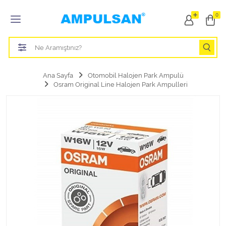
Tüm Kategoriler
0
Led Aydınlatma Ampulü
Tasarruflu Aydınlatma Ampulü
Ana Sayfa
Otomobil Halojen Park Ampulü
Osram Original Line Halojen Park Ampulleri
Otomobil Halojen Far Ampulü
Otomobil Xenon Far Ampulü
Otomobil Led Far Ampulü
Otomobil Halojen Park Ampulü
Otomobil Led Park Ampulü
Otomobil Gösterge Ampulü