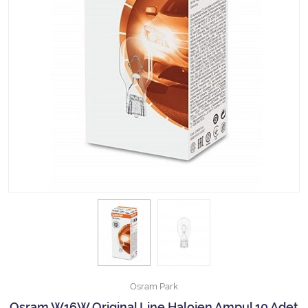
Halojen Off Road Rally Ampulü
Motosiklet Halojen Far Ampulü
Kamyon Halojen Far Ampulü
Kamyon Halojen Park Ampulü
Kamyon Gösterge Ampulü
Tüm Kategorileri Gör
Osram Park
Osram W16W Original Line Halojen Ampul 10 Adet