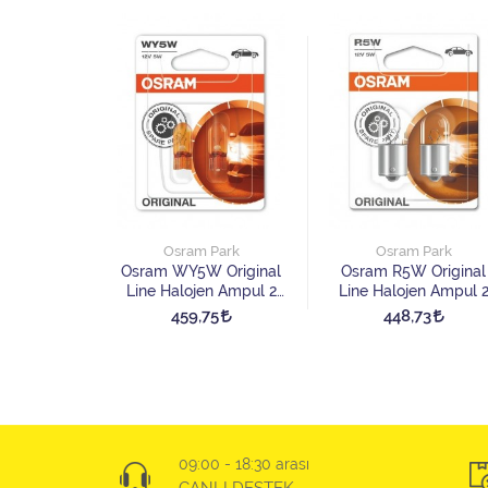
Park
Osram Park
Osram Park
Original
Osram WY5W Original
Osram R5W Original
n Ampul 2
Line Halojen Ampul 2
Line Halojen Ampul 
t
Adet
Adet
8
459,75
448,73
09:00 - 18:30 arası