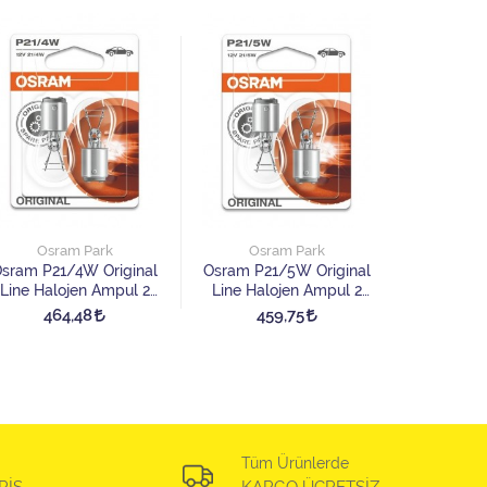
Osr
Osram C
Line Halo
Osram Park
Osram Park
mm 
45
sram P21/4W Original
Osram P21/5W Original
Line Halojen Ampul 2
Line Halojen Ampul 2
Adet
Adet
464,48
459,75
Tüm Ürünlerde