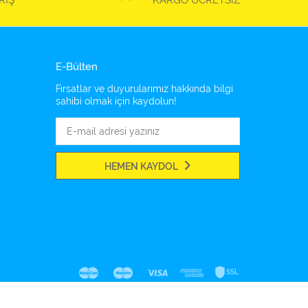
RİŞ
KARGO ÜCRETSİZ
E-Bülten
Fırsatlar ve duyurularımız hakkında bilgi
sahibi olmak için kaydolun!
HEMEN KAYDOL