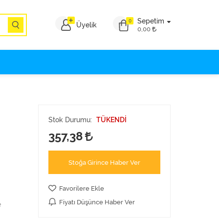
Sepetim
0
Üyelik
0,00
Stok Durumu:
TÜKENDİ
357,38
Stoğa Girince Haber Ver
Favorilere Ekle
Fiyatı Düşünce Haber Ver
e