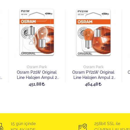
Osram Park
Osram Park
Osram P21W Original
Osram PY21W Original
O
2
Line Halojen Ampul 2
Line Halojen Ampul 2
Adet
Adet
451,88
464,48
15 gün içinde
256bit SSL ile