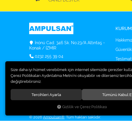
CANLI DESTEK
KURUM
Hakkımı
İnönü Cad. 346 Sk. No:23/A Altıntaş -
Konak / İZMİR
Güvenlik
0232 255 39 04
Teslimat
info@ampulsan.com
Kargo Se
Size daha iyi hizmet verebilmek için internet sitemizde çerezler kull
Çerez Politikaları Aydınlatma Metni’ni okuyabilir ve dilerseniz tercihle
Osram O
değiştirebilirsiniz.
Bulucu
Tercihleri Ayarla
Tümünü Kabul E
Gizlilik ve Çerez Politikası
© 2026
Ampulsan®
. Tüm hakları saklıdır.