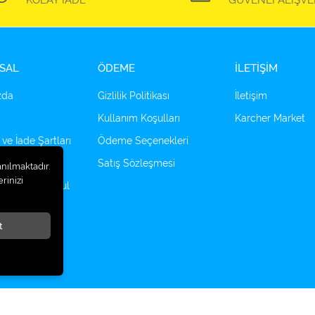
KOLAY İADE
GÜVENLİ ALIŞVE
SAL
ÖDEME
İLETİŞİM
zda
Gizlilik Politikası
İletişim
Kullanım Koşulları
Karcher Market
 ve İade Şartları
Ödeme Seçenekleri
çenekleri
Satış Sözleşmesi
anılmaktadır.
rinizi
tomotiv Ampul
t
®
Hipotenüs
Yeni Nesil E-Ticaret Sistemleri ile Hazırlanmıştır.