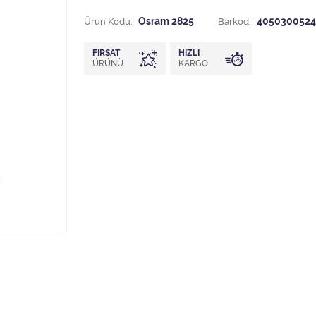
Ürün Kodu:
Osram 2825
Barkod:
4050300524
FIRSAT
HIZLI
ÜRÜNÜ
KARGO