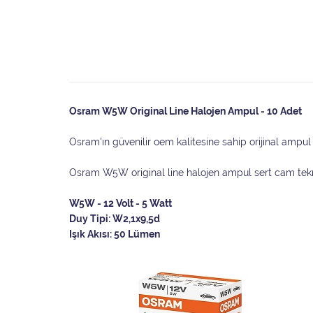
Osram W5W Original Line Halojen Ampul - 10 Adet
Osram'ın güvenilir oem kalitesine sahip orijinal ampul
Osram W5W original line halojen ampul sert cam teknoloj
W5W - 12 Volt - 5 Watt
Duy Tipi: W2,1x9,5d
Işık Akısı: 50 Lümen