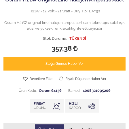
H21W - 12 Volt - 21 Watt - Duy Tipi: BAY9s
Osram H21W original line halojen ampul sert cam teknolojisi sabit ışık
akısı ve yüksek renk sıcaklığı ile etkileyicidir
Stok Durumu:
TÜKENDİ
357,38
Stoğa Girince Haber Ver
Favorilere Ekle
Fiyatı Düşünce Haber Ver
Ürün Kodu:
Osram 64136
Barkod:
4008321095206
FIRSAT
HIZLI
ÜRÜNÜ
KARGO