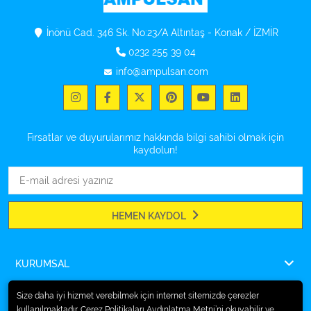
İnönü Cad. 346 Sk. No:23/A Altıntaş - Konak / İZMİR
0232 255 39 04
info@ampulsan.com
Fırsatlar ve duyurularımız hakkında bilgi sahibi olmak için
kaydolun!
HEMEN KAYDOL
KURUMSAL
ÖDEME
Size daha iyi hizmet verebilmek için internet sitemizde çerezler
kullanılmaktadır. Çerez Politikaları Aydınlatma Metni’ni okuyabilir ve