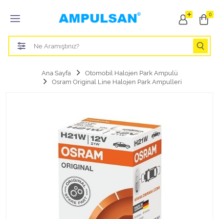
Tüm Kategoriler
0
Led Aydınlatma Ampulü
Tasarruflu Aydınlatma Ampulü
Ana Sayfa
Otomobil Halojen Park Ampulü
Osram Original Line Halojen Park Ampulleri
Otomobil Halojen Far Ampulü
Otomobil Xenon Far Ampulü
Otomobil Led Far Ampulü
Otomobil Halojen Park Ampulü
Otomobil Led Park Ampulü
Otomobil Gösterge Ampulü