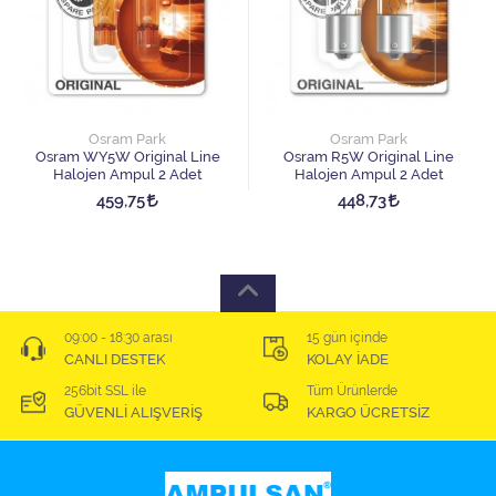
Osram Park
Osram Park
Osram WY5W Original Line
Osram R5W Original Line
Halojen Ampul 2 Adet
Halojen Ampul 2 Adet
459,75
448,73
09:00 - 18:30 arası
15 gün içinde
CANLI DESTEK
KOLAY İADE
256bit SSL ile
Tüm Ürünlerde
GÜVENLİ ALIŞVERİŞ
KARGO ÜCRETSİZ