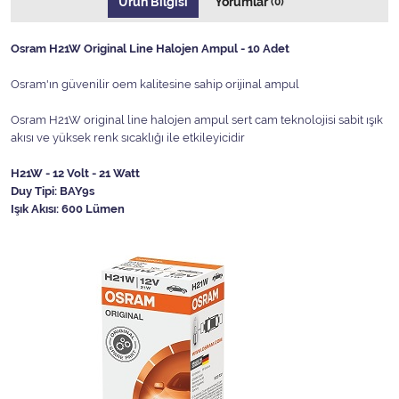
Ürün Bilgisi
Yorumlar
(0)
Osram H21W Original Line Halojen Ampul - 10 Adet
Osram'ın güvenilir oem kalitesine sahip orijinal ampul
Osram H21W original line halojen ampul sert cam teknolojisi sabit ışık
akısı ve yüksek renk sıcaklığı ile etkileyicidir
H21W - 12 Volt - 21 Watt
Duy Tipi: BAY9s
Işık Akısı: 600 Lümen