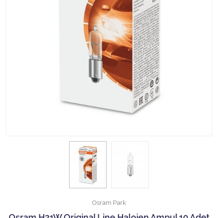
Halojen Off Road Rally Ampulü
Motosiklet Halojen Far Ampulü
Kamyon Halojen Far Ampulü
Kamyon Halojen Park Ampulü
Kamyon Gösterge Ampulü
Tüm Kategorileri Gör
Osram Park
Osram H21W Original Line Halojen Ampul 10 Adet