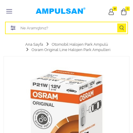
Tüm Kategoriler
0
Led Aydınlatma Ampulü
Tasarruflu Aydınlatma Ampulü
Ana Sayfa
Otomobil Halojen Park Ampulü
Osram Original Line Halojen Park Ampulleri
Otomobil Halojen Far Ampulü
Otomobil Xenon Far Ampulü
Otomobil Led Far Ampulü
Otomobil Halojen Park Ampulü
Otomobil Led Park Ampulü
Otomobil Gösterge Ampulü