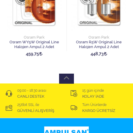
Osram Park
Osram Park
Osram WY5W Original Line
Osram R5W Original Line
Halojen Ampul 2 Adet
Halojen Ampul 2 Adet
459,75
448,73
09:00 - 18:30 arası
15 gün içinde
CANLI DESTEK
KOLAY İADE
256bit SSL ile
Tüm Ürünlerde
GÜVENLİ ALIŞVERİŞ
KARGO ÜCRETSİZ