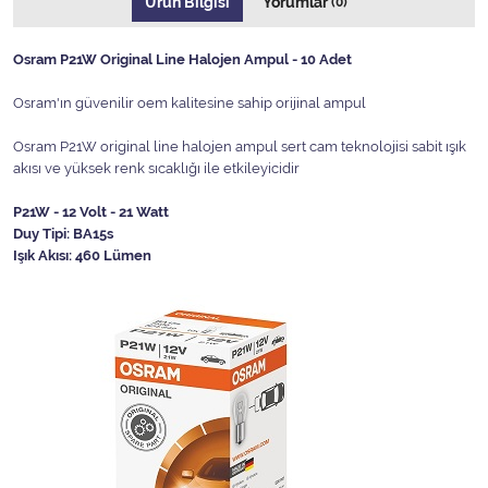
Ürün Bilgisi
Yorumlar
(0)
Osram P21W Original Line Halojen Ampul - 10 Adet
Osram'ın güvenilir oem kalitesine sahip orijinal ampul
Osram P21W original line halojen ampul sert cam teknolojisi sabit ışık
akısı ve yüksek renk sıcaklığı ile etkileyicidir
P21W - 12 Volt - 21 Watt
Duy Tipi: BA15s
Işık Akısı: 460 Lümen