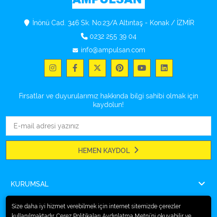
İnönü Cad. 346 Sk. No:23/A Altıntaş - Konak / İZMİR
0232 255 39 04
info@ampulsan.com
Fırsatlar ve duyurularımız hakkında bilgi sahibi olmak için
kaydolun!
HEMEN KAYDOL
KURUMSAL
ÖDEME
Size daha iyi hizmet verebilmek için internet sitemizde çerezler
kullanılmaktadır. Çerez Politikaları Aydınlatma Metni’ni okuyabilir ve