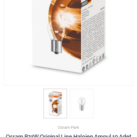
Halojen Off Road Rally Ampulü
Motosiklet Halojen Far Ampulü
Kamyon Halojen Far Ampulü
Kamyon Halojen Park Ampulü
Kamyon Gösterge Ampulü
Tüm Kategorileri Gör
Osram Park
Osram P21W Original Line Halojen Ampul 10 Adet