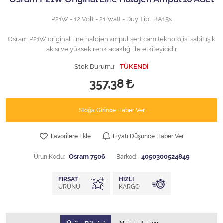
P21W - 12 Volt - 21 Watt - Duy Tipi: BA15s
Osram P21W original line halojen ampul sert cam teknolojisi sabit ışık
akısı ve yüksek renk sıcaklığı ile etkileyicidir
Stok Durumu:
TÜKENDİ
357,38
Stoğa Girince Haber Ver
Favorilere Ekle
Fiyatı Düşünce Haber Ver
Ürün Kodu:
Osram 7506
Barkod:
4050300524849
FIRSAT
HIZLI
ÜRÜNÜ
KARGO